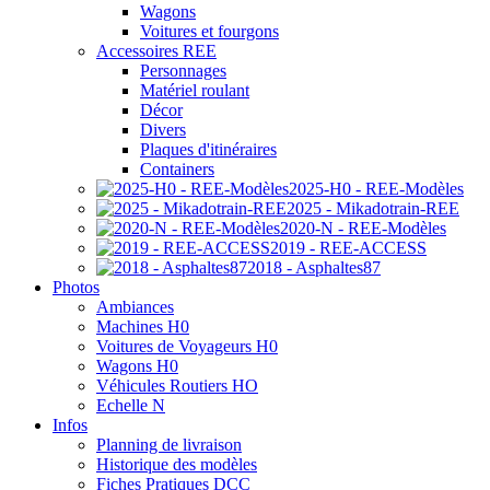
Wagons
Voitures et fourgons
Accessoires REE
Personnages
Matériel roulant
Décor
Divers
Plaques d'itinéraires
Containers
2025-H0 - REE-Modèles
2025 - Mikadotrain-REE
2020-N - REE-Modèles
2019 - REE-ACCESS
2018 - Asphaltes87
Photos
Ambiances
Machines H0
Voitures de Voyageurs H0
Wagons H0
Véhicules Routiers HO
Echelle N
Infos
Planning de livraison
Historique des modèles
Fiches Pratiques DCC