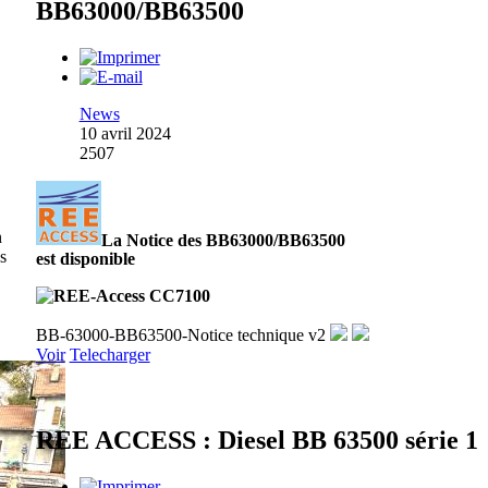
BB63000/BB63500
News
10 avril 2024
2507
n
La Notice des BB63000/BB63500
es
est disponible
BB-63000-BB63500-Notice technique v2
Voir
Telecharger
REE ACCESS : Diesel BB 63500 série 1