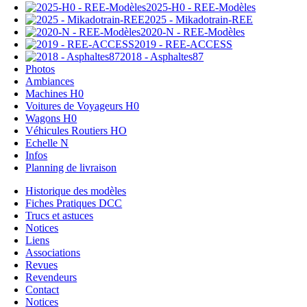
2025-H0 - REE-Modèles
2025 - Mikadotrain-REE
2020-N - REE-Modèles
2019 - REE-ACCESS
2018 - Asphaltes87
Photos
Ambiances
Machines H0
Voitures de Voyageurs H0
Wagons H0
Véhicules Routiers HO
Echelle N
Infos
Planning de livraison
Historique des modèles
Fiches Pratiques DCC
Trucs et astuces
Notices
Liens
Associations
Revues
Revendeurs
Contact
Notices