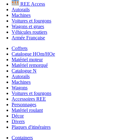
REE Access
Autorails
Machines
Voitures et fourgons
Wagons et grues
Véhicules routiers
Armée Française
Coffrets
Catalogue HOm/HOe
Matériel moteur
Matériel remorqué
Catalogue N
Autorails
Machines
Wagons
Voitures et fourgons
Accessoires REE
Personnages
Matériel roulant
Décor
Divers
Plaques d'itinéraires
Containers