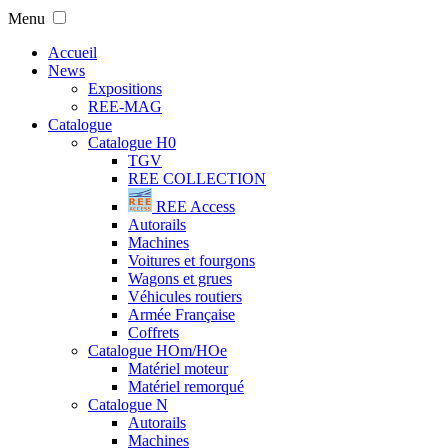
Menu
Accueil
News
Expositions
REE-MAG
Catalogue
Catalogue H0
TGV
REE COLLECTION
REE Access
Autorails
Machines
Voitures et fourgons
Wagons et grues
Véhicules routiers
Armée Française
Coffrets
Catalogue HOm/HOe
Matériel moteur
Matériel remorqué
Catalogue N
Autorails
Machines