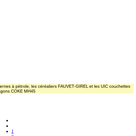
ernes à pétrole, les céréaliers FAUVET-GIREL et les UIC couchettes
 wagons COKE MH45
1