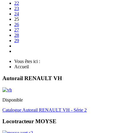
22
23
24
25
26
27
28
29
Vous êtes ici :
Accueil
Autorail RENAULT VH
Disponible
Catalogue Autorail RENAULT VH - Série 2
Locotracteur MOYSE