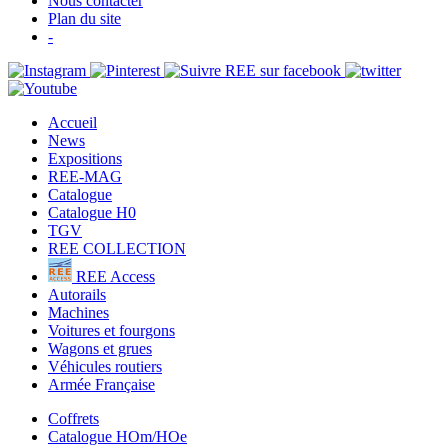
Nous contacter
Plan du site
-
Accueil
News
Expositions
REE-MAG
Catalogue
Catalogue H0
TGV
REE COLLECTION
REE Access
Autorails
Machines
Voitures et fourgons
Wagons et grues
Véhicules routiers
Armée Française
Coffrets
Catalogue HOm/HOe