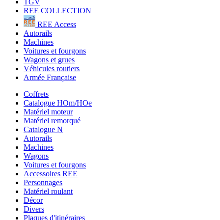
TGV
REE COLLECTION
REE Access
Autorails
Machines
Voitures et fourgons
Wagons et grues
Véhicules routiers
Armée Française
Coffrets
Catalogue HOm/HOe
Matériel moteur
Matériel remorqué
Catalogue N
Autorails
Machines
Wagons
Voitures et fourgons
Accessoires REE
Personnages
Matériel roulant
Décor
Divers
Plaques d'itinéraires