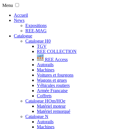
Menu
Accueil
News
Expositions
REE-MAG
Catalogue
Catalogue H0
TGV
REE COLLECTION
REE Access
Autorails
Machines
Voitures et fourgons
Wagons et grues
Véhicules routiers
Armée Française
Coffrets
Catalogue HOm/HOe
Matériel moteur
Matériel remorqué
Catalogue N
Autorails
Machines