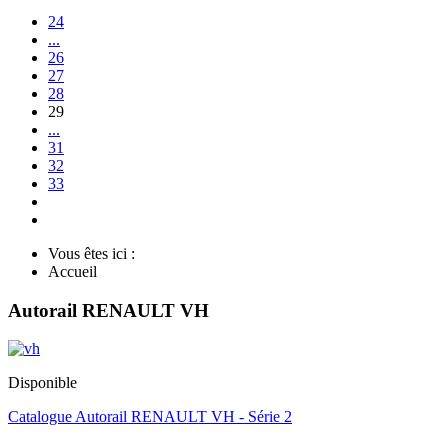
24
...
26
27
28
29
...
31
32
33
Vous êtes ici :
Accueil
Autorail RENAULT VH
Disponible
Catalogue Autorail RENAULT VH - Série 2