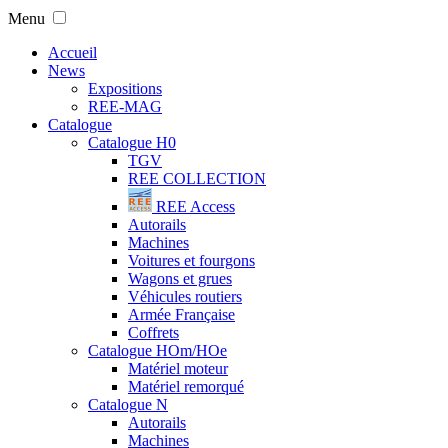
Menu
Accueil
News
Expositions
REE-MAG
Catalogue
Catalogue H0
TGV
REE COLLECTION
REE Access
Autorails
Machines
Voitures et fourgons
Wagons et grues
Véhicules routiers
Armée Française
Coffrets
Catalogue HOm/HOe
Matériel moteur
Matériel remorqué
Catalogue N
Autorails
Machines