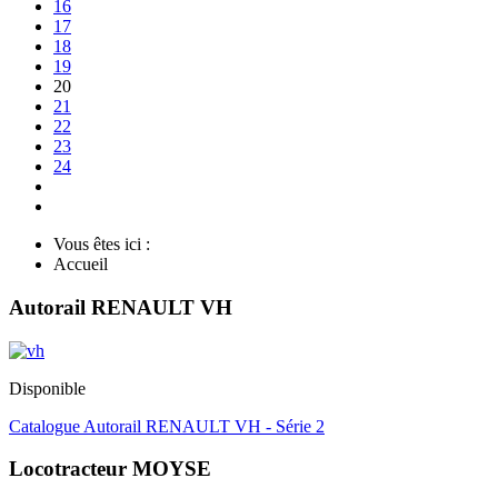
16
17
18
19
20
21
22
23
24
Vous êtes ici :
Accueil
Autorail RENAULT VH
Disponible
Catalogue Autorail RENAULT VH - Série 2
Locotracteur MOYSE