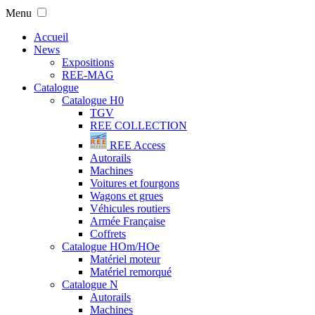
Menu
Accueil
News
Expositions
REE-MAG
Catalogue
Catalogue H0
TGV
REE COLLECTION
REE Access
Autorails
Machines
Voitures et fourgons
Wagons et grues
Véhicules routiers
Armée Française
Coffrets
Catalogue HOm/HOe
Matériel moteur
Matériel remorqué
Catalogue N
Autorails
Machines