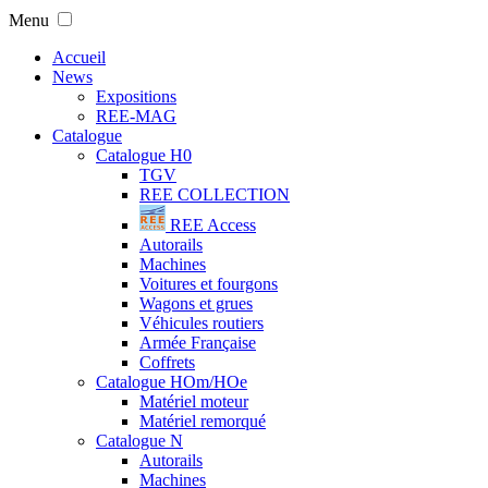
Menu
Accueil
News
Expositions
REE-MAG
Catalogue
Catalogue H0
TGV
REE COLLECTION
REE Access
Autorails
Machines
Voitures et fourgons
Wagons et grues
Véhicules routiers
Armée Française
Coffrets
Catalogue HOm/HOe
Matériel moteur
Matériel remorqué
Catalogue N
Autorails
Machines