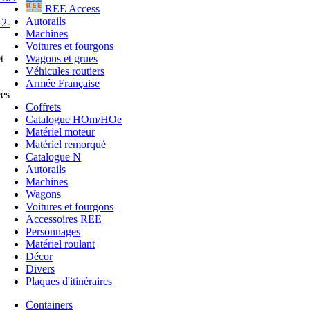
REE Access
Autorails
Machines
Voitures et fourgons
Wagons et grues
t
Véhicules routiers
Armée Française
ées
Coffrets
Catalogue HOm/HOe
Matériel moteur
Matériel remorqué
Catalogue N
Autorails
Machines
Wagons
Voitures et fourgons
Accessoires REE
Personnages
Matériel roulant
Décor
Divers
Plaques d'itinéraires
Containers