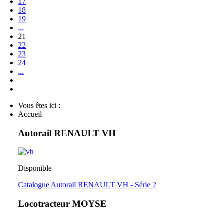
17
18
19
...
21
22
23
24
...
Vous êtes ici :
Accueil
Autorail RENAULT VH
Disponible
Catalogue Autorail RENAULT VH - Série 2
Locotracteur MOYSE