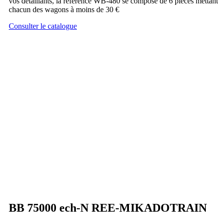
vos détaillants, la référence WB-480 se compose de 6 pièces mettant
chacun des wagons à moins de 30 €
Consulter le catalogue
BB 75000 ech-N REE-MIKADOTRAIN