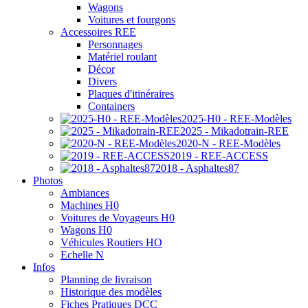
Wagons
Voitures et fourgons
Accessoires REE
Personnages
Matériel roulant
Décor
Divers
Plaques d'itinéraires
Containers
2025-H0 - REE-Modèles
2025 - Mikadotrain-REE
2020-N - REE-Modèles
2019 - REE-ACCESS
2018 - Asphaltes87
Photos
Ambiances
Machines H0
Voitures de Voyageurs H0
Wagons H0
Véhicules Routiers HO
Echelle N
Infos
Planning de livraison
Historique des modèles
Fiches Pratiques DCC