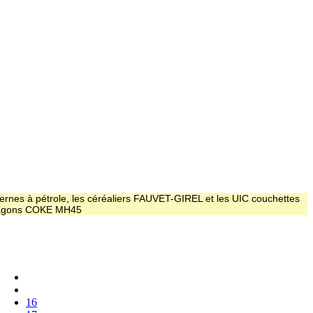
ernes à pétrole, les céréaliers FAUVET-GIREL et les UIC couchettes
 wagons COKE MH45
16