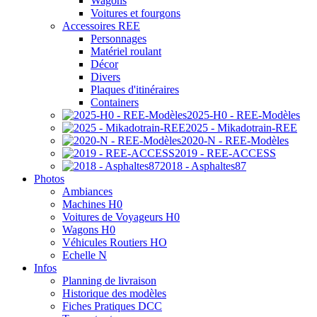
Wagons
Voitures et fourgons
Accessoires REE
Personnages
Matériel roulant
Décor
Divers
Plaques d'itinéraires
Containers
2025-H0 - REE-Modèles
2025 - Mikadotrain-REE
2020-N - REE-Modèles
2019 - REE-ACCESS
2018 - Asphaltes87
Photos
Ambiances
Machines H0
Voitures de Voyageurs H0
Wagons H0
Véhicules Routiers HO
Echelle N
Infos
Planning de livraison
Historique des modèles
Fiches Pratiques DCC