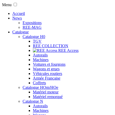
Menu
Accueil
News
Expositions
REE-MAG
Catalogue
Catalogue H0
TGV
REE COLLECTION
REE Access
Autorails
Machines
Voitures et fourgons
Wagons et grues
Véhicules routiers
Armée Française
Coffrets
Catalogue HOm/HOe
Matériel moteur
Matériel remorqué
Catalogue N
Autorails
Machines