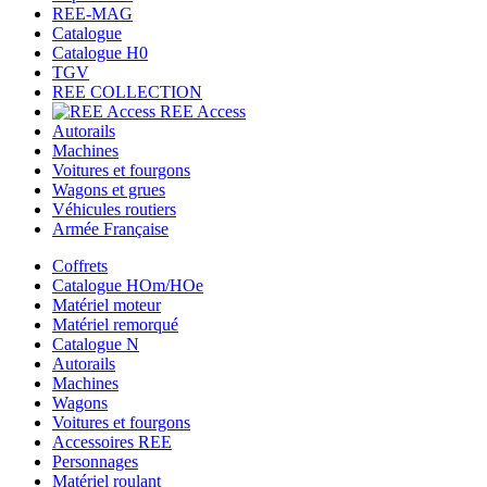
REE-MAG
Catalogue
Catalogue H0
TGV
REE COLLECTION
REE Access
Autorails
Machines
Voitures et fourgons
Wagons et grues
Véhicules routiers
Armée Française
Coffrets
Catalogue HOm/HOe
Matériel moteur
Matériel remorqué
Catalogue N
Autorails
Machines
Wagons
Voitures et fourgons
Accessoires REE
Personnages
Matériel roulant