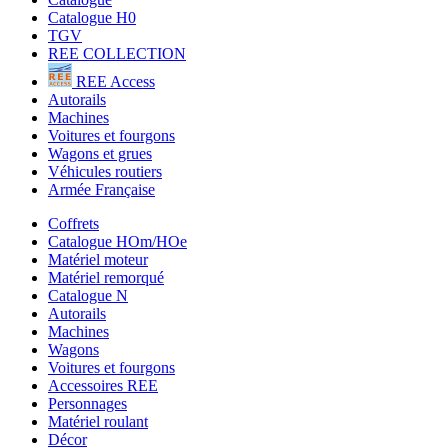
Catalogue H0
TGV
REE COLLECTION
REE Access
Autorails
Machines
Voitures et fourgons
Wagons et grues
Véhicules routiers
Armée Française
Coffrets
Catalogue HOm/HOe
Matériel moteur
Matériel remorqué
Catalogue N
Autorails
Machines
Wagons
Voitures et fourgons
Accessoires REE
Personnages
Matériel roulant
Décor