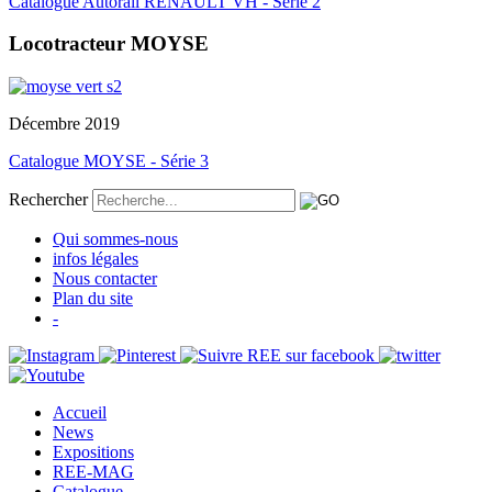
Catalogue Autorail RENAULT VH - Série 2
Locotracteur MOYSE
Décembre 2019
Catalogue MOYSE - Série 3
Rechercher
Qui sommes-nous
infos légales
Nous contacter
Plan du site
-
Accueil
News
Expositions
REE-MAG
Catalogue