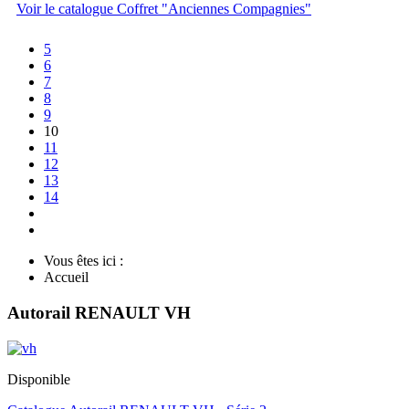
Voir le catalogue Coffret "Anciennes Compagnies"
5
6
7
8
9
10
11
12
13
14
Vous êtes ici :
Accueil
Autorail RENAULT VH
Disponible