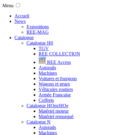
Menu
Accueil
News
Expositions
REE-MAG
Catalogue
Catalogue H0
TGV
REE COLLECTION
REE Access
Autorails
Machines
Voitures et fourgons
Wagons et grues
Véhicules routiers
Armée Française
Coffrets
Catalogue HOm/HOe
Matériel moteur
Matériel remorqué
Catalogue N
Autorails
Machines