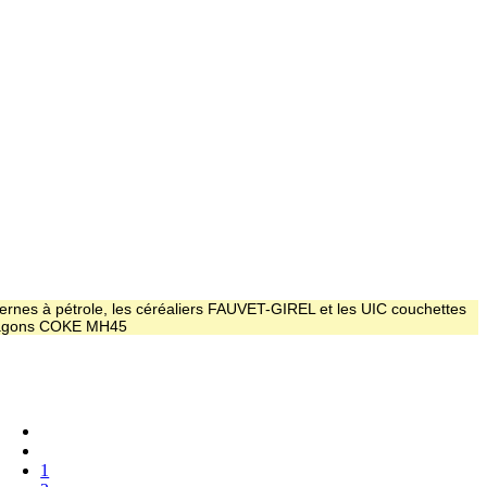
ernes à pétrole, les céréaliers FAUVET-GIREL et les UIC couchettes
 wagons COKE MH45
1