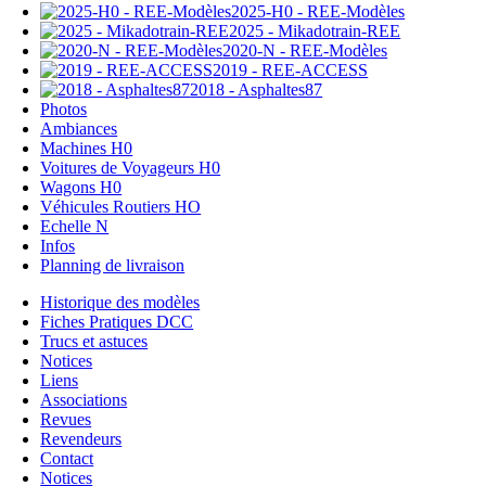
2025-H0 - REE-Modèles
2025 - Mikadotrain-REE
2020-N - REE-Modèles
2019 - REE-ACCESS
2018 - Asphaltes87
Photos
Ambiances
Machines H0
Voitures de Voyageurs H0
Wagons H0
Véhicules Routiers HO
Echelle N
Infos
Planning de livraison
Historique des modèles
Fiches Pratiques DCC
Trucs et astuces
Notices
Liens
Associations
Revues
Revendeurs
Contact
Notices