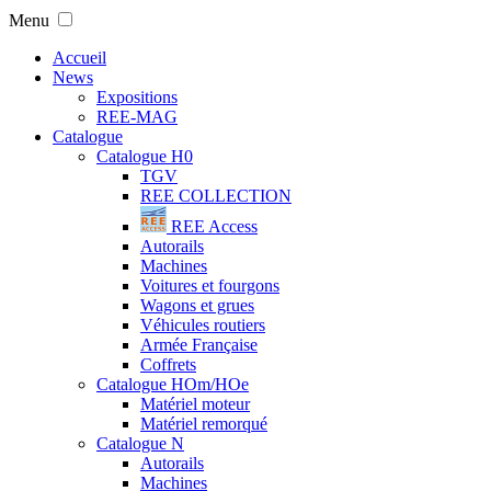
Menu
Accueil
News
Expositions
REE-MAG
Catalogue
Catalogue H0
TGV
REE COLLECTION
REE Access
Autorails
Machines
Voitures et fourgons
Wagons et grues
Véhicules routiers
Armée Française
Coffrets
Catalogue HOm/HOe
Matériel moteur
Matériel remorqué
Catalogue N
Autorails
Machines