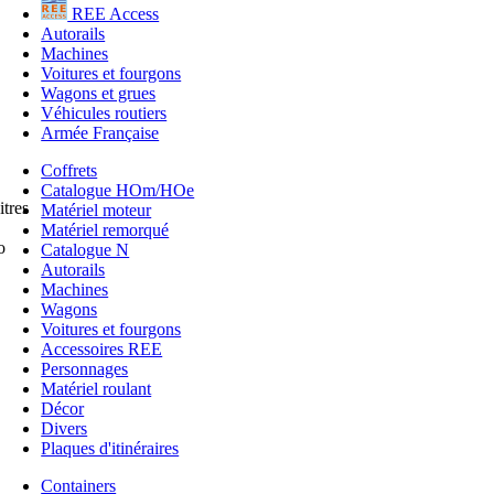
REE Access
Autorails
Machines
Voitures et fourgons
Wagons et grues
Véhicules routiers
Armée Française
Coffrets
Catalogue HOm/HOe
tres
Matériel moteur
Matériel remorqué
o
Catalogue N
Autorails
Machines
Wagons
Voitures et fourgons
Accessoires REE
Personnages
Matériel roulant
Décor
Divers
Plaques d'itinéraires
Containers