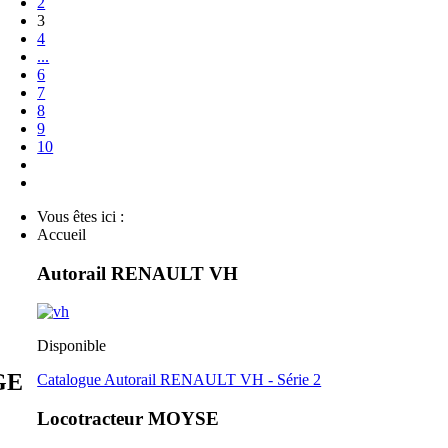
2
3
4
...
6
7
8
9
10
Vous êtes ici :
Accueil
Autorail RENAULT VH
Disponible
GE
Catalogue Autorail RENAULT VH - Série 2
Locotracteur MOYSE