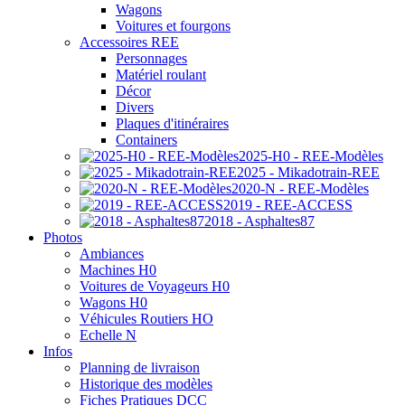
Wagons
Voitures et fourgons
Accessoires REE
Personnages
Matériel roulant
Décor
Divers
Plaques d'itinéraires
Containers
2025-H0 - REE-Modèles
2025 - Mikadotrain-REE
2020-N - REE-Modèles
2019 - REE-ACCESS
2018 - Asphaltes87
Photos
Ambiances
Machines H0
Voitures de Voyageurs H0
Wagons H0
Véhicules Routiers HO
Echelle N
Infos
Planning de livraison
Historique des modèles
Fiches Pratiques DCC