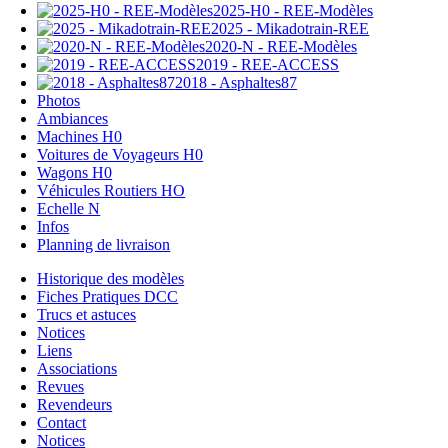
2025-H0 - REE-Modèles
2025 - Mikadotrain-REE
2020-N - REE-Modèles
2019 - REE-ACCESS
2018 - Asphaltes87
Photos
Ambiances
Machines H0
Voitures de Voyageurs H0
Wagons H0
Véhicules Routiers HO
Echelle N
Infos
Planning de livraison
Historique des modèles
Fiches Pratiques DCC
Trucs et astuces
Notices
Liens
Associations
Revues
Revendeurs
Contact
Notices