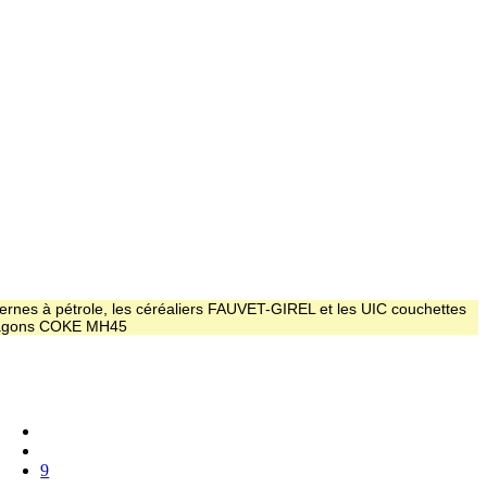
ernes à pétrole, les céréaliers FAUVET-GIREL et les UIC couchettes
 wagons COKE MH45
9