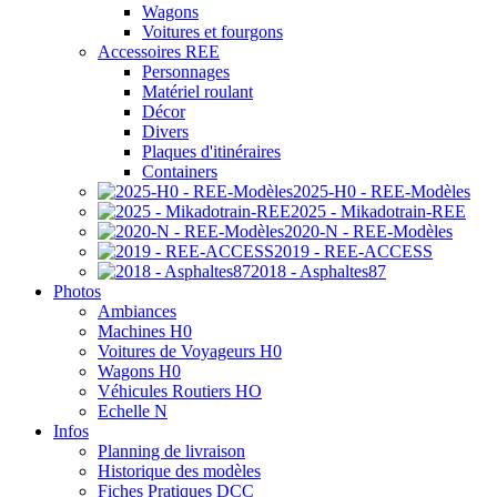
Wagons
Voitures et fourgons
Accessoires REE
Personnages
Matériel roulant
Décor
Divers
Plaques d'itinéraires
Containers
2025-H0 - REE-Modèles
2025 - Mikadotrain-REE
2020-N - REE-Modèles
2019 - REE-ACCESS
2018 - Asphaltes87
Photos
Ambiances
Machines H0
Voitures de Voyageurs H0
Wagons H0
Véhicules Routiers HO
Echelle N
Infos
Planning de livraison
Historique des modèles
Fiches Pratiques DCC