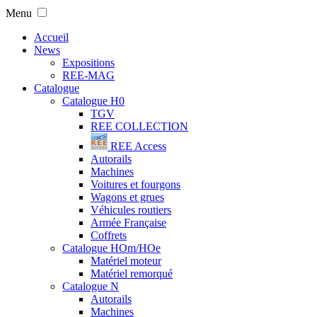
Menu
Accueil
News
Expositions
REE-MAG
Catalogue
Catalogue H0
TGV
REE COLLECTION
REE Access
Autorails
Machines
Voitures et fourgons
Wagons et grues
Véhicules routiers
Armée Française
Coffrets
Catalogue HOm/HOe
Matériel moteur
Matériel remorqué
Catalogue N
Autorails
Machines