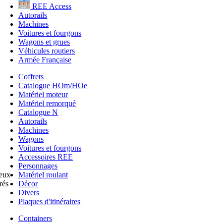
REE Access
Autorails
Machines
Voitures et fourgons
Wagons et grues
Véhicules routiers
Armée Française
Coffrets
Catalogue HOm/HOe
Matériel moteur
Matériel remorqué
Catalogue N
Autorails
Machines
Wagons
Voitures et fourgons
Accessoires REE
Personnages
Matériel roulant
ieux
Décor
rés
Divers
Plaques d'itinéraires
Containers