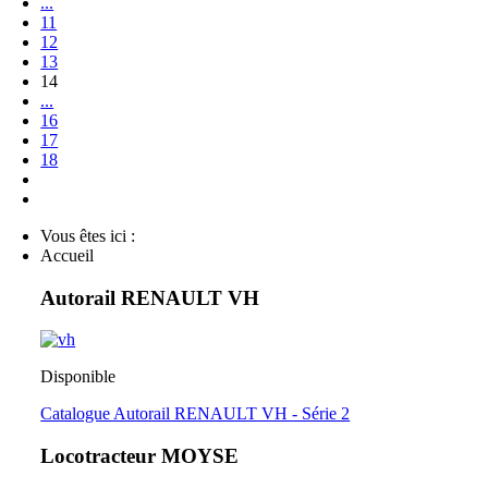
...
11
12
13
14
...
16
17
18
Vous êtes ici :
Accueil
Autorail RENAULT VH
Disponible
Catalogue Autorail RENAULT VH - Série 2
Locotracteur MOYSE