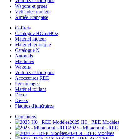
Voitures et fourgons
Wagons et grues
Véhicules routiers
Armée Française
Coffrets
Catalogue HOm/HOe
Matériel moteur
Matériel remorqué
Catalogue N
Autorails
Machines
Wagons
Voitures et fourgons
Accessoires REE
Personnages
Matériel roulant
Décor
Divers
Plaques d'itinéraires
Containers
2025-H0 - REE-Modèles
2025 - Mikadotrain-REE
2020-N - REE-Modèles
2019 - REE-ACCESS