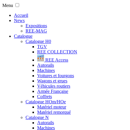
Menu
Accueil
News
Expositions
REE-MAG
Catalogue
Catalogue H0
TGV
REE COLLECTION
REE Access
Autorails
Machines
Voitures et fourgons
Wagons et grues
Véhicules routiers
Armée Française
Coffrets
Catalogue HOm/HOe
Matériel moteur
Matériel remorqué
Catalogue N
Autorails
Machines