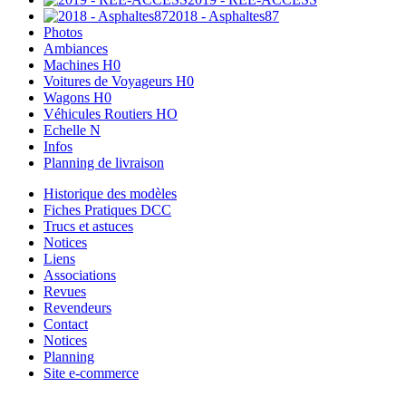
2018 - Asphaltes87
Photos
Ambiances
Machines H0
Voitures de Voyageurs H0
Wagons H0
Véhicules Routiers HO
Echelle N
Infos
Planning de livraison
Historique des modèles
Fiches Pratiques DCC
Trucs et astuces
Notices
Liens
Associations
Revues
Revendeurs
Contact
Notices
Planning
Site e-commerce