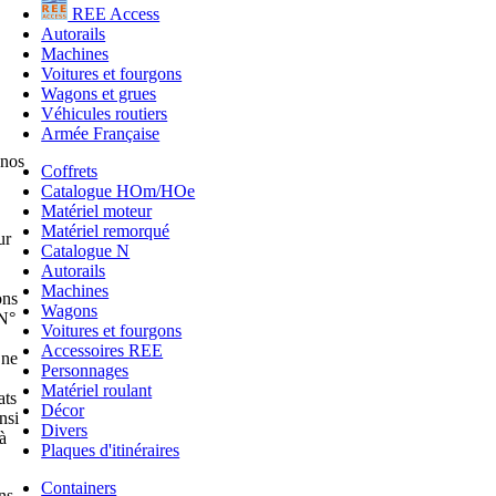
REE Access
Autorails
Machines
Voitures et fourgons
Wagons et grues
Véhicules routiers
Armée Française
 nos
Coffrets
Catalogue HOm/HOe
Matériel moteur
Matériel remorqué
ur
Catalogue N
Autorails
Machines
ons
Wagons
 N°
Voitures et fourgons
Accessoires REE
 ne
Personnages
Matériel roulant
ats
Décor
nsi
Divers
à
Plaques d'itinéraires
Containers
ns