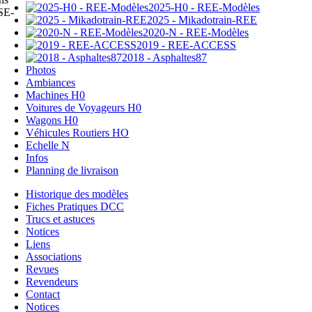
2025-H0 - REE-Modèles
SE-
2025 - Mikadotrain-REE
2020-N - REE-Modèles
2019 - REE-ACCESS
2018 - Asphaltes87
Photos
Ambiances
Machines H0
Voitures de Voyageurs H0
Wagons H0
Véhicules Routiers HO
Echelle N
Infos
Planning de livraison
Historique des modèles
Fiches Pratiques DCC
Trucs et astuces
Notices
Liens
Associations
Revues
Revendeurs
Contact
Notices