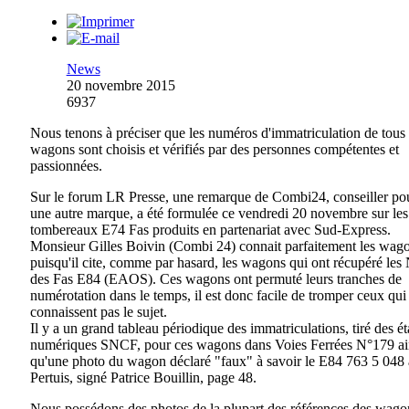
News
20 novembre 2015
6937
Nous tenons à préciser que les numéros d'immatriculation de tous
wagons sont choisis et vérifiés par des personnes compétentes et
passionnées.
Sur le forum LR Presse, une remarque de Combi24, conseiller po
une autre marque, a été formulée ce vendredi 20 novembre sur les
tombereaux E74 Fas produits en partenariat avec Sud-Express.
Monsieur Gilles Boivin (Combi 24) connait parfaitement les wag
puisqu'il cite, comme par hasard, les wagons qui ont récupéré les
des Fas E84 (EAOS). Ces wagons ont permuté leurs tranches de
numérotation dans le temps, il est donc facile de tromper ceux qui
connaissent pas le sujet.
Il y a un grand tableau périodique des immatriculations, tiré des ét
numériques SNCF, pour ces wagons dans Voies Ferrées N°179 ai
qu'une photo du wagon déclaré "faux" à savoir le E84 763 5 048 
Pertuis, signé Patrice Bouillin, page 48.
Nous possédons des photos de la plupart des références des wago