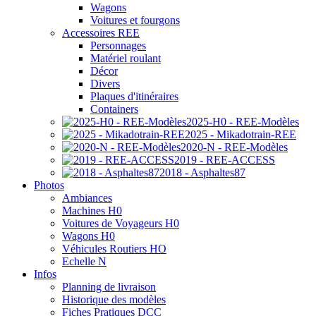
Wagons
Voitures et fourgons
Accessoires REE
Personnages
Matériel roulant
Décor
Divers
Plaques d'itinéraires
Containers
2025-H0 - REE-Modèles
2025 - Mikadotrain-REE
2020-N - REE-Modèles
2019 - REE-ACCESS
2018 - Asphaltes87
Photos
Ambiances
Machines H0
Voitures de Voyageurs H0
Wagons H0
Véhicules Routiers HO
Echelle N
Infos
Planning de livraison
Historique des modèles
Fiches Pratiques DCC