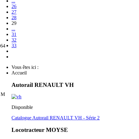
...
26
27
28
29
...
31
32
33
964
Vous êtes ici :
Accueil
Autorail RENAULT VH
e M
Disponible
Catalogue Autorail RENAULT VH - Série 2
Locotracteur MOYSE