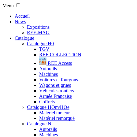
Menu
Accueil
News
Expositions
REE-MAG
Catalogue
Catalogue H0
TGV
REE COLLECTION
REE Access
Autorails
Machines
Voitures et fourgons
Wagons et grues
Véhicules routiers
Armée Française
Coffrets
Catalogue HOm/HOe
Matériel moteur
Matériel remorqué
Catalogue N
Autorails
Machines