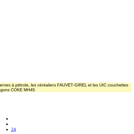
ernes à pétrole, les céréaliers FAUVET-GIREL et les UIC couchettes
 wagons COKE MH45
24