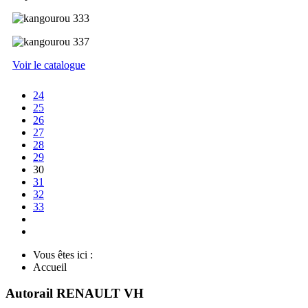
Voir le catalogue
24
25
26
27
28
29
30
31
32
33
Vous êtes ici :
Accueil
Autorail RENAULT VH