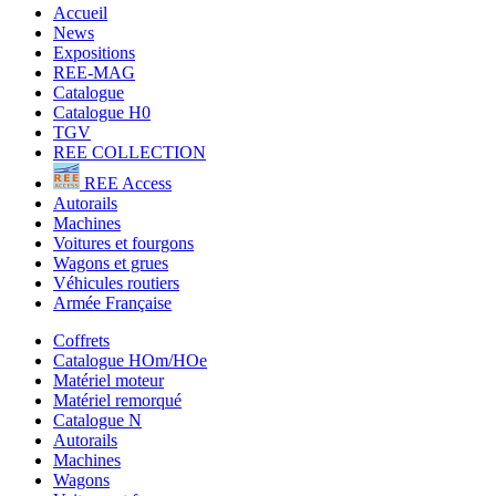
Accueil
News
Expositions
REE-MAG
Catalogue
Catalogue H0
TGV
REE COLLECTION
REE Access
Autorails
Machines
Voitures et fourgons
Wagons et grues
Véhicules routiers
Armée Française
Coffrets
Catalogue HOm/HOe
Matériel moteur
Matériel remorqué
Catalogue N
Autorails
Machines
Wagons