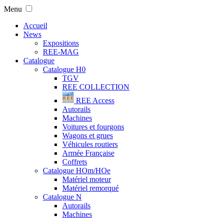
Menu
Accueil
News
Expositions
REE-MAG
Catalogue
Catalogue H0
TGV
REE COLLECTION
REE Access
Autorails
Machines
Voitures et fourgons
Wagons et grues
Véhicules routiers
Armée Française
Coffrets
Catalogue HOm/HOe
Matériel moteur
Matériel remorqué
Catalogue N
Autorails
Machines