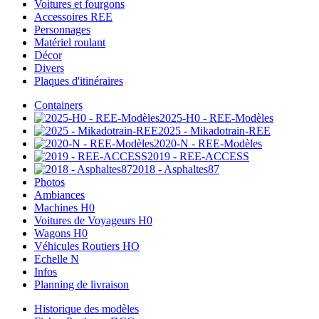
Voitures et fourgons
Accessoires REE
Personnages
Matériel roulant
Décor
Divers
Plaques d'itinéraires
Containers
2025-H0 - REE-Modèles
2025 - Mikadotrain-REE
2020-N - REE-Modèles
2019 - REE-ACCESS
2018 - Asphaltes87
Photos
Ambiances
Machines H0
Voitures de Voyageurs H0
Wagons H0
Véhicules Routiers HO
Echelle N
Infos
Planning de livraison
Historique des modèles