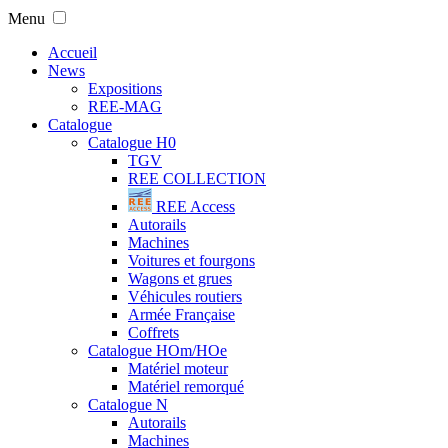
Menu
Accueil
News
Expositions
REE-MAG
Catalogue
Catalogue H0
TGV
REE COLLECTION
REE Access
Autorails
Machines
Voitures et fourgons
Wagons et grues
Véhicules routiers
Armée Française
Coffrets
Catalogue HOm/HOe
Matériel moteur
Matériel remorqué
Catalogue N
Autorails
Machines