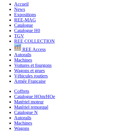
Accueil
News
Expositions
REE-MAG
Catalogue
Catalogue H0
TGV
REE COLLECTION
REE Access
Autorails
Machines
Voitures et fourgons
Wagons et grues
Véhicules routiers
Armée Française
Coffrets
Catalogue HOm/HOe
Matériel moteur
Matériel remorqué
Catalogue N
Autorails
Machines
Wagons