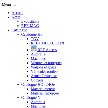
Menu
Accueil
News
Expositions
REE-MAG
Catalogue
Catalogue H0
TGV
REE COLLECTION
REE Access
Autorails
Machines
Voitures et fourgons
Wagons et grues
Véhicules routiers
Armée Française
Coffrets
Catalogue HOm/HOe
Matériel moteur
Matériel remorqué
Catalogue N
Autorails
Machines