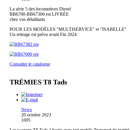
La série 5 des locomotives Diesel
BB6700-BB67300 est LIVRÉE
chez vos détaillants
POUR LES MODÈLES "MULTISERVICE" et "ISABELLE"
Un retirage est prévu avant Fin 2024
Consulter le catalogue
TRÉMIES T8 Tads
News
20 octobre 2023
1695
Les wagons T8 Tads à bogie avec toit mobile Transport de matéri