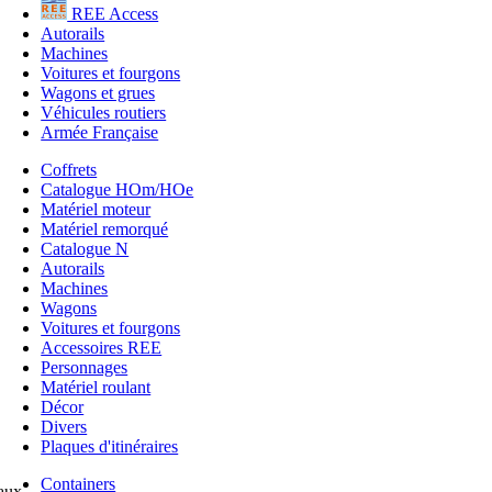
REE Access
Autorails
Machines
Voitures et fourgons
Wagons et grues
Véhicules routiers
Armée Française
Coffrets
Catalogue HOm/HOe
Matériel moteur
Matériel remorqué
Catalogue N
Autorails
Machines
Wagons
Voitures et fourgons
Accessoires REE
Personnages
Matériel roulant
Décor
Divers
Plaques d'itinéraires
Containers
aux