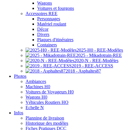
Wagons
Voitures et fourgons
Accessoires REE
Personnages
Matériel roulant
Décor
Divers
Plaques d'itinéraires
Containers
2025-H0 - REE-Modèles
2025 - Mikadotrain-REE
2020-N - REE-Modèles
2019 - REE-ACCESS
2018 - Asphaltes87
Photos
Ambiances
Machines H0
Voitures de Voyageurs H0
Wagons H0
Véhicules Routiers HO
Echelle N
Infos
Planning de livraison
Historique des modèles
Fiches Pratiques DCC