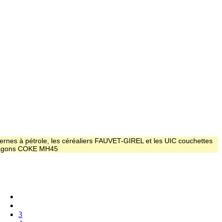
ernes à pétrole, les céréaliers FAUVET-GIREL et les UIC couchettes
 wagons COKE MH45
3