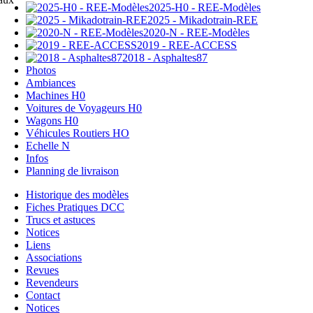
2025-H0 - REE-Modèles
2025 - Mikadotrain-REE
2020-N - REE-Modèles
2019 - REE-ACCESS
2018 - Asphaltes87
Photos
Ambiances
Machines H0
Voitures de Voyageurs H0
Wagons H0
Véhicules Routiers HO
Echelle N
Infos
Planning de livraison
Historique des modèles
Fiches Pratiques DCC
Trucs et astuces
Notices
Liens
Associations
Revues
Revendeurs
Contact
Notices