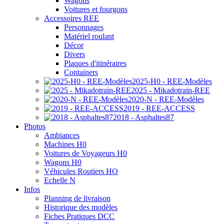
Wagons
Voitures et fourgons
Accessoires REE
Personnages
Matériel roulant
Décor
Divers
Plaques d'itinéraires
Containers
2025-H0 - REE-Modèles
2025 - Mikadotrain-REE
2020-N - REE-Modèles
2019 - REE-ACCESS
2018 - Asphaltes87
Photos
Ambiances
Machines H0
Voitures de Voyageurs H0
Wagons H0
Véhicules Routiers HO
Echelle N
Infos
Planning de livraison
Historique des modèles
Fiches Pratiques DCC