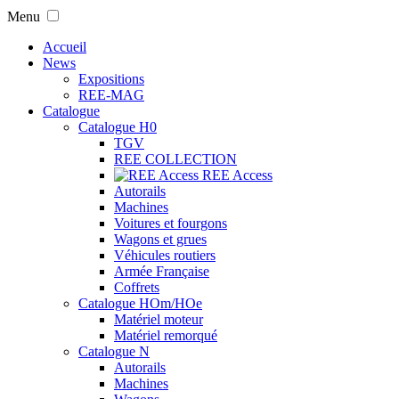
Menu
Accueil
News
Expositions
REE-MAG
Catalogue
Catalogue H0
TGV
REE COLLECTION
REE Access
Autorails
Machines
Voitures et fourgons
Wagons et grues
Véhicules routiers
Armée Française
Coffrets
Catalogue HOm/HOe
Matériel moteur
Matériel remorqué
Catalogue N
Autorails
Machines