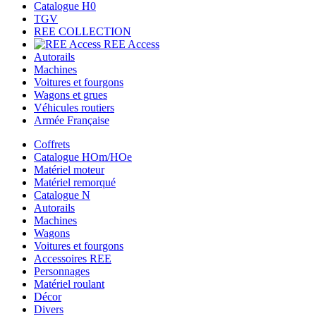
Catalogue H0
TGV
REE COLLECTION
REE Access
Autorails
Machines
Voitures et fourgons
Wagons et grues
Véhicules routiers
Armée Française
Coffrets
Catalogue HOm/HOe
Matériel moteur
Matériel remorqué
Catalogue N
Autorails
Machines
Wagons
Voitures et fourgons
Accessoires REE
Personnages
Matériel roulant
Décor
Divers