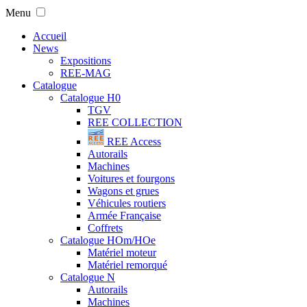
Menu
Accueil
News
Expositions
REE-MAG
Catalogue
Catalogue H0
TGV
REE COLLECTION
REE Access
Autorails
Machines
Voitures et fourgons
Wagons et grues
Véhicules routiers
Armée Française
Coffrets
Catalogue HOm/HOe
Matériel moteur
Matériel remorqué
Catalogue N
Autorails
Machines