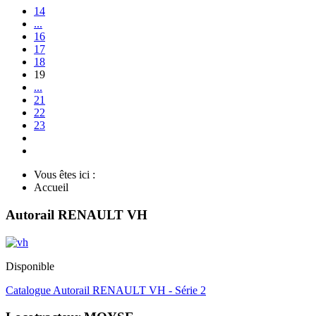
14
...
16
17
18
19
...
21
22
23
Vous êtes ici :
Accueil
Autorail RENAULT VH
Disponible
Catalogue Autorail RENAULT VH - Série 2