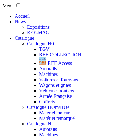
Menu
Accueil
News
Expositions
REE-MAG
Catalogue
Catalogue H0
TGV
REE COLLECTION
REE Access
Autorails
Machines
Voitures et fourgons
Wagons et grues
Véhicules routiers
Armée Française
Coffrets
Catalogue HOm/HOe
Matériel moteur
Matériel remorqué
Catalogue N
Autorails
Machines