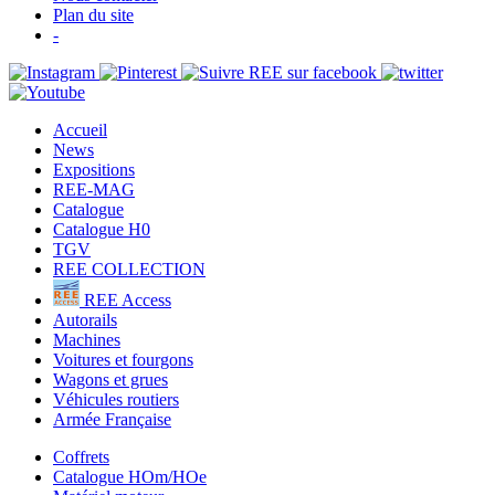
Plan du site
-
Accueil
News
Expositions
REE-MAG
Catalogue
Catalogue H0
TGV
REE COLLECTION
REE Access
Autorails
Machines
Voitures et fourgons
Wagons et grues
Véhicules routiers
Armée Française
Coffrets
Catalogue HOm/HOe