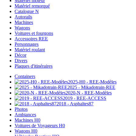
Matériel moteur
Matériel remorqué
Catalogue N
Autorails
Machines
Wagons
Voitures et fourgons
Accessoires REE
Personnages
Matériel roulant
Décor
Divers
Plaques d'itinéraires
Containers
2025-H0 - REE-Modèles
2025 - Mikadotrain-REE
2020-N - REE-Modèles
2019 - REE-ACCESS
2018 - Asphaltes87
Photos
Ambiances
Machines H0
Voitures de Voyageurs H0
Wagons H0