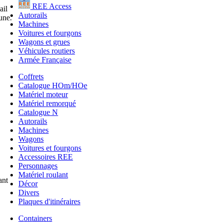
REE Access
ail
Autorails
une.
Machines
Voitures et fourgons
Wagons et grues
Véhicules routiers
Armée Française
Coffrets
Catalogue HOm/HOe
Matériel moteur
Matériel remorqué
Catalogue N
Autorails
Machines
Wagons
Voitures et fourgons
Accessoires REE
Personnages
Matériel roulant
ant
Décor
Divers
Plaques d'itinéraires
Containers