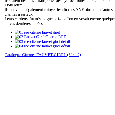
Ils étaient destinés à transporter des hydrocarbures et notamment du
Fioul lourd.
Ils pouvaient également cotoyer les citernes ANF ainsi que d'autres
citernes à essieux.
Leurs carrières fut très longue puisque l'on en voyait encore quelque
un ces dernières années.
Catalogue Citernes FAUVET-GIREL (Série 2)