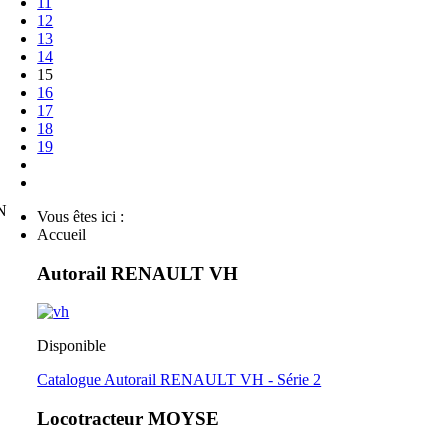
11
12
13
14
15
16
17
18
19
N
Vous êtes ici :
Accueil
Autorail RENAULT VH
Disponible
Catalogue Autorail RENAULT VH - Série 2
Locotracteur MOYSE