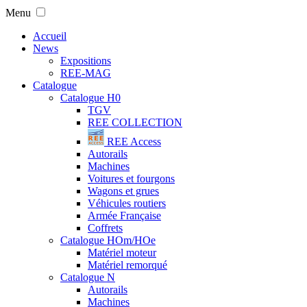
Menu
Accueil
News
Expositions
REE-MAG
Catalogue
Catalogue H0
TGV
REE COLLECTION
REE Access
Autorails
Machines
Voitures et fourgons
Wagons et grues
Véhicules routiers
Armée Française
Coffrets
Catalogue HOm/HOe
Matériel moteur
Matériel remorqué
Catalogue N
Autorails
Machines