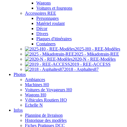
Wagons
Voitures et fourgons
Accessoires REE
Personnages
Matériel roulant
Décor
Divers
Plaques d'itinéraires
Containers
2025-H0 - REE-Modèles
2025 - Mikadotrain-REE
2020-N - REE-Modèles
2019 - REE-ACCESS
2018 - Asphaltes87
Photos
Ambiances
Machines H0
Voitures de Voyageurs H0
Wagons H0
Véhicules Routiers HO
Echelle N
Infos
Planning de livraison
Historique des modèles
Fiches Pratiques DCC