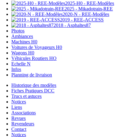
2025-H0 - REE-Modèles
2025 - Mikadotrain-REE
2020-N - REE-Modèles
2019 - REE-ACCESS
2018 - Asphaltes87
Photos
Ambiances
Machines H0
Voitures de Voyageurs H0
Wagons H0
Véhicules Routiers HO
Echelle N
Infos
Planning de livraison
Historique des modèles
Fiches Pratiques DCC
Trucs et astuces
Notices
Liens
Associations
Revues
Revendeurs
Contact
Notices