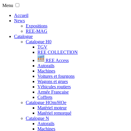
Menu
Accueil
News
Expositions
REE-MAG
Catalogue
Catalogue H0
TGV
REE COLLECTION
REE Access
Autorails
Machines
Voitures et fourgons
Wagons et grues
Véhicules routiers
Armée Française
Coffrets
Catalogue HOm/HOe
Matériel moteur
Matériel remorqué
Catalogue N
Autorails
Machines