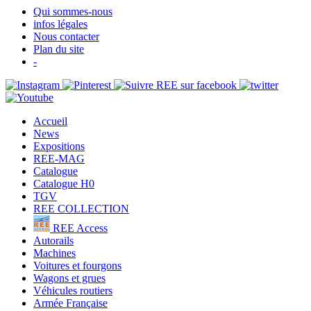
Qui sommes-nous
infos légales
Nous contacter
Plan du site
-
Accueil
News
Expositions
REE-MAG
Catalogue
Catalogue H0
TGV
REE COLLECTION
REE Access
Autorails
Machines
Voitures et fourgons
Wagons et grues
Véhicules routiers
Armée Française