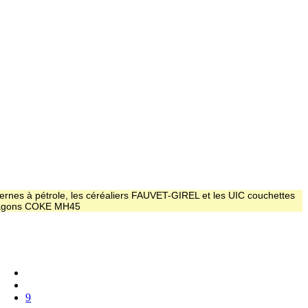
ernes à pétrole, les céréaliers FAUVET-GIREL et les UIC couchettes
 wagons COKE MH45
9