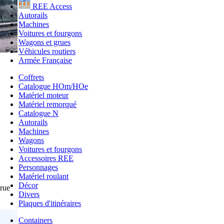
REE Access
Autorails
Machines
Voitures et fourgons
Wagons et grues
Véhicules routiers
Armée Française
Coffrets
Catalogue HOm/HOe
Matériel moteur
Matériel remorqué
Catalogue N
Autorails
Machines
Wagons
Voitures et fourgons
Accessoires REE
Personnages
Matériel roulant
Décor
grue
Divers
Plaques d'itinéraires
Containers