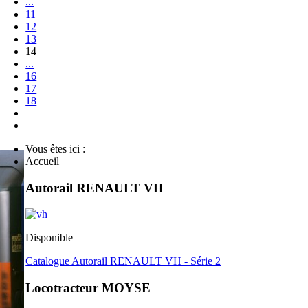
...
11
12
13
14
...
16
17
18
Vous êtes ici :
Accueil
Autorail RENAULT VH
Disponible
Catalogue Autorail RENAULT VH - Série 2
Locotracteur MOYSE