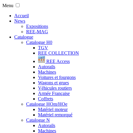
Menu
Accueil
News
Expositions
REE-MAG
Catalogue
Catalogue H0
TGV
REE COLLECTION
REE Access
Autorails
Machines
Voitures et fourgons
Wagons et grues
Véhicules routiers
Armée Française
Coffrets
Catalogue HOm/HOe
Matériel moteur
Matériel remorqué
Catalogue N
Autorails
Machines