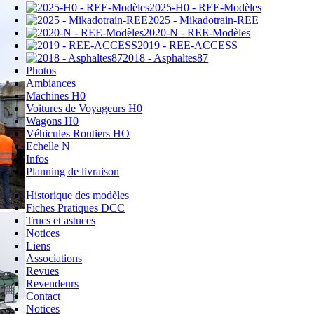
2025-H0 - REE-Modèles
2025 - Mikadotrain-REE
2020-N - REE-Modèles
2019 - REE-ACCESS
2018 - Asphaltes87
Photos
Ambiances
Machines H0
Voitures de Voyageurs H0
Wagons H0
Véhicules Routiers HO
Echelle N
Infos
Planning de livraison
Historique des modèles
Fiches Pratiques DCC
Trucs et astuces
Notices
Liens
Associations
Revues
Revendeurs
Contact
Notices