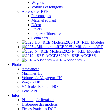
Wagons
Voitures et fourgons
Accessoires REE
Personnages
Matériel roulant
Décor
Divers
Plaques d'itinéraires
Containers
2025-H0 - REE-Modèles
2025 - Mikadotrain-REE
2020-N - REE-Modèles
2019 - REE-ACCESS
2018 - Asphaltes87
Photos
Ambiances
Machines H0
Voitures de Voyageurs H0
Wagons H0
Véhicules Routiers HO
Echelle N
Infos
Planning de livraison
Historique des modèles
Fiches Pratiques DCC