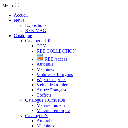
Menu
Accueil
News
Expositions
REE-MAG
Catalogue
Catalogue H0
TGV
REE COLLECTION
REE Access
Autorails
Machines
Voitures et fourgons
Wagons et grues
Véhicules routiers
Armée Française
Coffrets
Catalogue HOm/HOe
Matériel moteur
Matériel remorqué
Catalogue N
Autorails
Machines