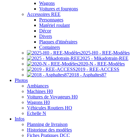
Wagons
Voitures et fourgons
Accessoires REE
Personnages
Matériel roulant
Décor
Divers
Plaques d'itinéraires
Containers
2025-H0 - REE-Modèles
2025 - Mikadotrain-REE
2020-N - REE-Modèles
2019 - REE-ACCESS
2018 - Asphaltes87
Photos
Ambiances
Machines H0
Voitures de Voyageurs H0
Wagons H0
Véhicules Routiers HO
Echelle N
Infos
Planning de livraison
Historique des modèles
Fiches Pratiques DCC