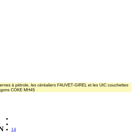
ernes à pétrole, les céréaliers FAUVET-GIREL et les UIC couchettes
 wagons COKE MH45
N
14