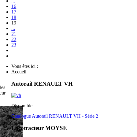
...
16
17
18
19
...
21
22
23
Vous êtes ici :
Accueil
Autorail RENAULT VH
les
eur
Disponible
Catalogue Autorail RENAULT VH - Série 2
Locotracteur MOYSE