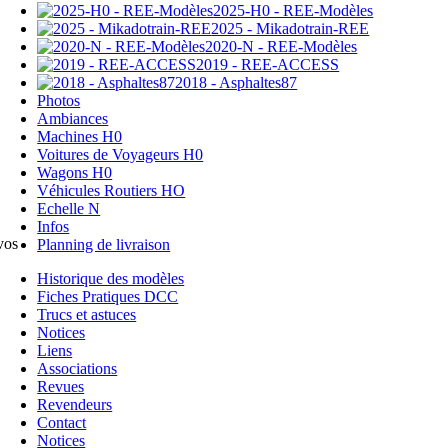
2025-H0 - REE-Modèles
2025 - Mikadotrain-REE
2020-N - REE-Modèles
2019 - REE-ACCESS
2018 - Asphaltes87
Photos
Ambiances
Machines H0
Voitures de Voyageurs H0
Wagons H0
Véhicules Routiers HO
Echelle N
Infos
vos
Planning de livraison
Historique des modèles
Fiches Pratiques DCC
Trucs et astuces
Notices
Liens
Associations
Revues
Revendeurs
Contact
Notices