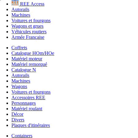
REE Access
Autorails
Machines
Voitures et fourgons
Wagons et grues
Véhicules routiers
Armée Française
Coffrets
Catalogue HOm/HOe
Matériel moteur
Matériel remorqué
Catalogue N
Autorails
Machines
Wagons
Voitures et fourgons
Accessoires REE
Personnages
Matériel roulant
Décor
Divers
Plaques d'itinéraires
Containers