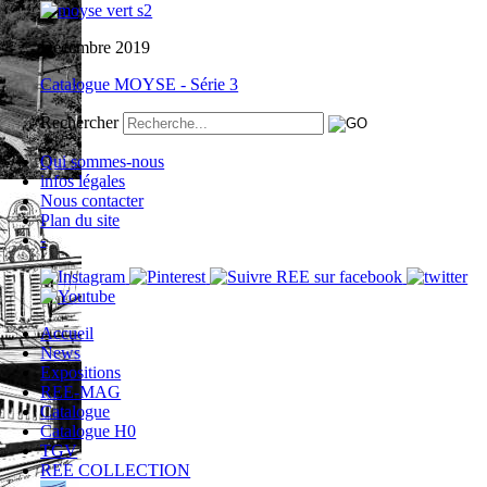
Décembre 2019
Catalogue MOYSE - Série 3
Rechercher
Qui sommes-nous
infos légales
Nous contacter
Plan du site
-
Accueil
News
Expositions
REE-MAG
Catalogue
Catalogue H0
TGV
REE COLLECTION