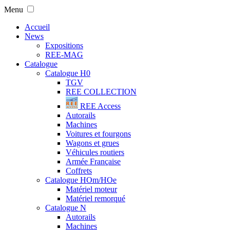
Menu
Accueil
News
Expositions
REE-MAG
Catalogue
Catalogue H0
TGV
REE COLLECTION
REE Access
Autorails
Machines
Voitures et fourgons
Wagons et grues
Véhicules routiers
Armée Française
Coffrets
Catalogue HOm/HOe
Matériel moteur
Matériel remorqué
Catalogue N
Autorails
Machines