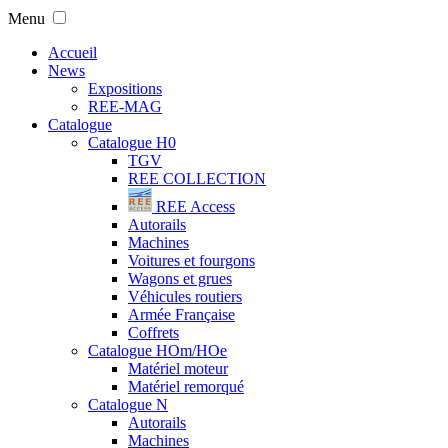
Menu
Accueil
News
Expositions
REE-MAG
Catalogue
Catalogue H0
TGV
REE COLLECTION
REE Access
Autorails
Machines
Voitures et fourgons
Wagons et grues
Véhicules routiers
Armée Française
Coffrets
Catalogue HOm/HOe
Matériel moteur
Matériel remorqué
Catalogue N
Autorails
Machines