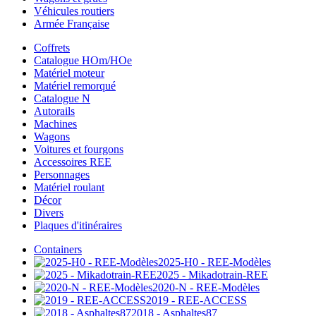
Véhicules routiers
Armée Française
Coffrets
Catalogue HOm/HOe
Matériel moteur
Matériel remorqué
Catalogue N
Autorails
Machines
Wagons
Voitures et fourgons
Accessoires REE
Personnages
Matériel roulant
Décor
Divers
Plaques d'itinéraires
Containers
2025-H0 - REE-Modèles
2025 - Mikadotrain-REE
2020-N - REE-Modèles
2019 - REE-ACCESS
2018 - Asphaltes87