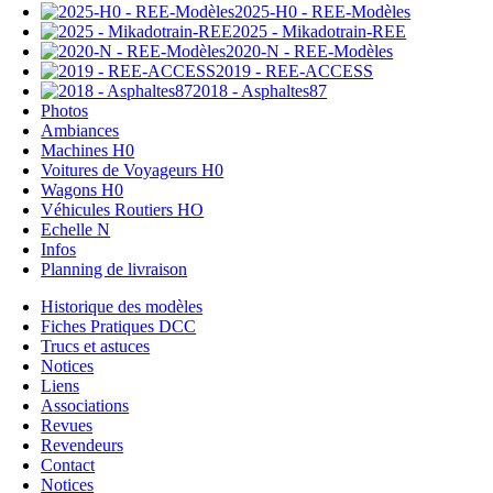
2025-H0 - REE-Modèles
2025 - Mikadotrain-REE
2020-N - REE-Modèles
2019 - REE-ACCESS
2018 - Asphaltes87
Photos
Ambiances
Machines H0
Voitures de Voyageurs H0
Wagons H0
Véhicules Routiers HO
Echelle N
Infos
Planning de livraison
Historique des modèles
Fiches Pratiques DCC
Trucs et astuces
Notices
Liens
Associations
Revues
Revendeurs
Contact
Notices