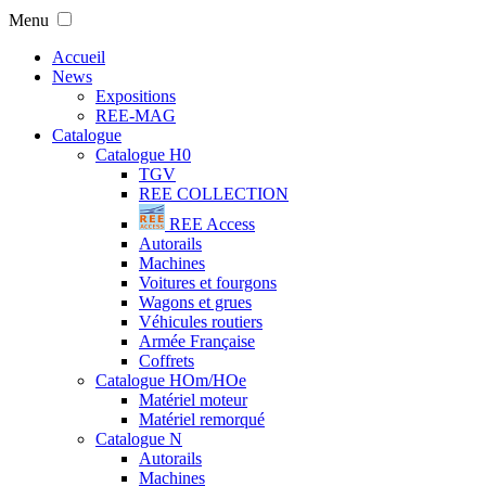
Menu
Accueil
News
Expositions
REE-MAG
Catalogue
Catalogue H0
TGV
REE COLLECTION
REE Access
Autorails
Machines
Voitures et fourgons
Wagons et grues
Véhicules routiers
Armée Française
Coffrets
Catalogue HOm/HOe
Matériel moteur
Matériel remorqué
Catalogue N
Autorails
Machines