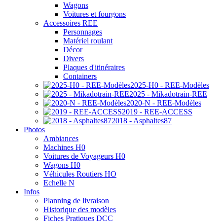
Wagons
Voitures et fourgons
Accessoires REE
Personnages
Matériel roulant
Décor
Divers
Plaques d'itinéraires
Containers
2025-H0 - REE-Modèles
2025 - Mikadotrain-REE
2020-N - REE-Modèles
2019 - REE-ACCESS
2018 - Asphaltes87
Photos
Ambiances
Machines H0
Voitures de Voyageurs H0
Wagons H0
Véhicules Routiers HO
Echelle N
Infos
Planning de livraison
Historique des modèles
Fiches Pratiques DCC