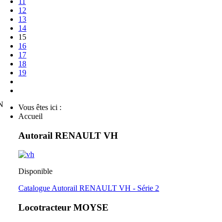
11
12
13
14
15
16
17
18
19
N
Vous êtes ici :
Accueil
Autorail RENAULT VH
Disponible
Catalogue Autorail RENAULT VH - Série 2
Locotracteur MOYSE