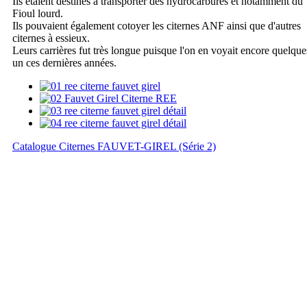
Ils étaient destinés à transporter des hydrocarbures et notamment du
Fioul lourd.
Ils pouvaient également cotoyer les citernes ANF ainsi que d'autres
citernes à essieux.
Leurs carrières fut très longue puisque l'on en voyait encore quelque
un ces dernières années.
Catalogue Citernes FAUVET-GIREL (Série 2)