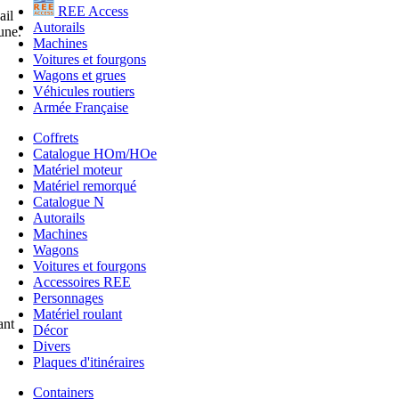
REE Access
ail
Autorails
une.
Machines
Voitures et fourgons
Wagons et grues
Véhicules routiers
Armée Française
Coffrets
Catalogue HOm/HOe
Matériel moteur
Matériel remorqué
Catalogue N
Autorails
Machines
Wagons
Voitures et fourgons
Accessoires REE
Personnages
Matériel roulant
ant
Décor
Divers
Plaques d'itinéraires
Containers