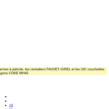
ernes à pétrole, les céréaliers FAUVET-GIREL et les UIC couchettes
 wagons COKE MH45
10