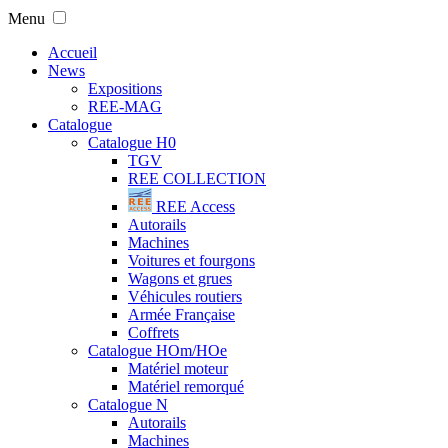
Menu
Accueil
News
Expositions
REE-MAG
Catalogue
Catalogue H0
TGV
REE COLLECTION
REE Access
Autorails
Machines
Voitures et fourgons
Wagons et grues
Véhicules routiers
Armée Française
Coffrets
Catalogue HOm/HOe
Matériel moteur
Matériel remorqué
Catalogue N
Autorails
Machines