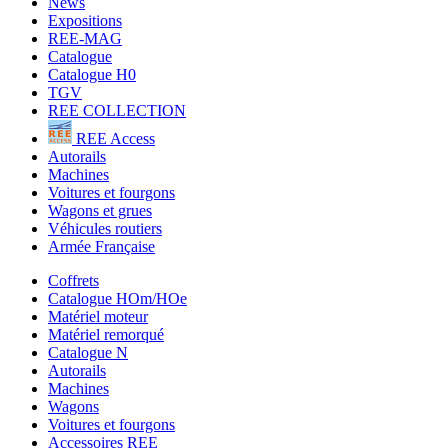
News
Expositions
REE-MAG
Catalogue
Catalogue H0
TGV
REE COLLECTION
REE Access
Autorails
Machines
Voitures et fourgons
Wagons et grues
Véhicules routiers
Armée Française
Coffrets
Catalogue HOm/HOe
Matériel moteur
Matériel remorqué
Catalogue N
Autorails
Machines
Wagons
Voitures et fourgons
Accessoires REE