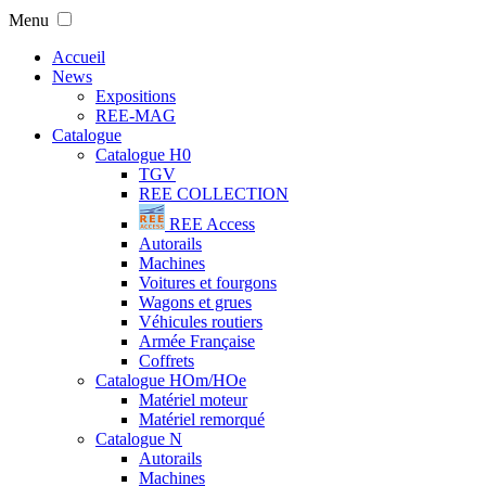
Menu
Accueil
News
Expositions
REE-MAG
Catalogue
Catalogue H0
TGV
REE COLLECTION
REE Access
Autorails
Machines
Voitures et fourgons
Wagons et grues
Véhicules routiers
Armée Française
Coffrets
Catalogue HOm/HOe
Matériel moteur
Matériel remorqué
Catalogue N
Autorails
Machines