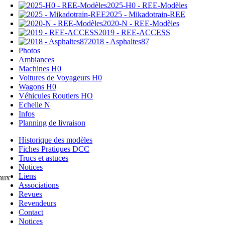
2025-H0 - REE-Modèles
2025 - Mikadotrain-REE
2020-N - REE-Modèles
2019 - REE-ACCESS
2018 - Asphaltes87
Photos
Ambiances
Machines H0
Voitures de Voyageurs H0
Wagons H0
Véhicules Routiers HO
Echelle N
Infos
Planning de livraison
Historique des modèles
Fiches Pratiques DCC
Trucs et astuces
Notices
Liens
aux
Associations
Revues
Revendeurs
Contact
Notices