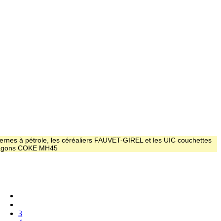
ernes à pétrole, les céréaliers FAUVET-GIREL et les UIC couchettes
 wagons COKE MH45
3