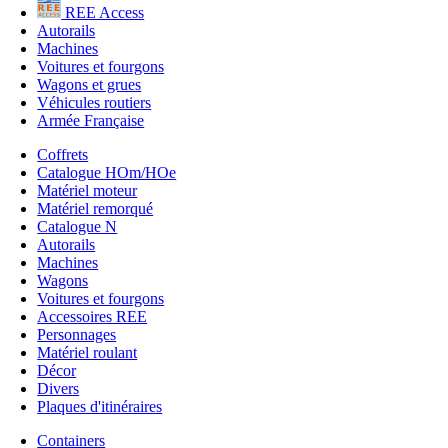
REE Access
Autorails
Machines
Voitures et fourgons
Wagons et grues
Véhicules routiers
Armée Française
Coffrets
Catalogue HOm/HOe
Matériel moteur
Matériel remorqué
Catalogue N
Autorails
Machines
Wagons
Voitures et fourgons
Accessoires REE
Personnages
Matériel roulant
Décor
Divers
Plaques d'itinéraires
Containers