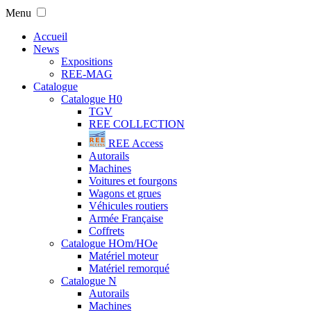
Menu
Accueil
News
Expositions
REE-MAG
Catalogue
Catalogue H0
TGV
REE COLLECTION
REE Access
Autorails
Machines
Voitures et fourgons
Wagons et grues
Véhicules routiers
Armée Française
Coffrets
Catalogue HOm/HOe
Matériel moteur
Matériel remorqué
Catalogue N
Autorails
Machines