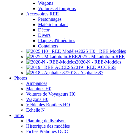
Wagons
Voitures et fourgons
Accessoires REE
Personnages
Matériel roulant
Décor
Divers
Plaques d'itinéraires
Containers
2025-H0 - REE-Modèles
2025 - Mikadotrain-REE
2020-N - REE-Modèles
2019 - REE-ACCESS
2018 - Asphaltes87
Photos
Ambiances
Machines H0
Voitures de Voyageurs H0
Wagons H0
Véhicules Routiers HO
Echelle N
Infos
Planning de livraison
Historique des modèles
Fiches Pratiques DCC