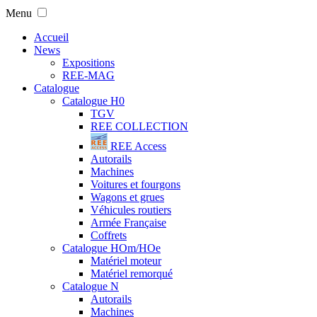
Menu
Accueil
News
Expositions
REE-MAG
Catalogue
Catalogue H0
TGV
REE COLLECTION
REE Access
Autorails
Machines
Voitures et fourgons
Wagons et grues
Véhicules routiers
Armée Française
Coffrets
Catalogue HOm/HOe
Matériel moteur
Matériel remorqué
Catalogue N
Autorails
Machines