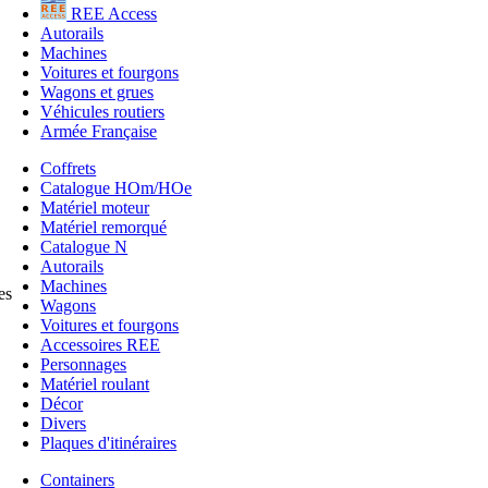
REE Access
Autorails
Machines
Voitures et fourgons
Wagons et grues
Véhicules routiers
Armée Française
Coffrets
Catalogue HOm/HOe
Matériel moteur
Matériel remorqué
Catalogue N
Autorails
Machines
es
Wagons
Voitures et fourgons
Accessoires REE
Personnages
Matériel roulant
Décor
Divers
Plaques d'itinéraires
Containers