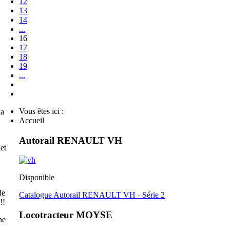
12
13
14
...
16
17
18
19
...
Vous êtes ici :
la
Accueil
Autorail RENAULT VH
et
Disponible
de
Catalogue Autorail RENAULT VH - Série 2
!!
Locotracteur MOYSE
ne