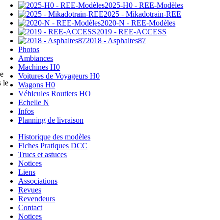
2025-H0 - REE-Modèles
2025 - Mikadotrain-REE
2020-N - REE-Modèles
2019 - REE-ACCESS
2018 - Asphaltes87
Photos
Ambiances
Machines H0
ue
Voitures de Voyageurs H0
 le
Wagons H0
Véhicules Routiers HO
Echelle N
Infos
Planning de livraison
Historique des modèles
Fiches Pratiques DCC
Trucs et astuces
Notices
Liens
Associations
Revues
Revendeurs
Contact
Notices