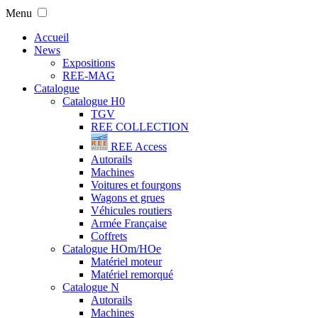
Menu
Accueil
News
Expositions
REE-MAG
Catalogue
Catalogue H0
TGV
REE COLLECTION
REE Access
Autorails
Machines
Voitures et fourgons
Wagons et grues
Véhicules routiers
Armée Française
Coffrets
Catalogue HOm/HOe
Matériel moteur
Matériel remorqué
Catalogue N
Autorails
Machines