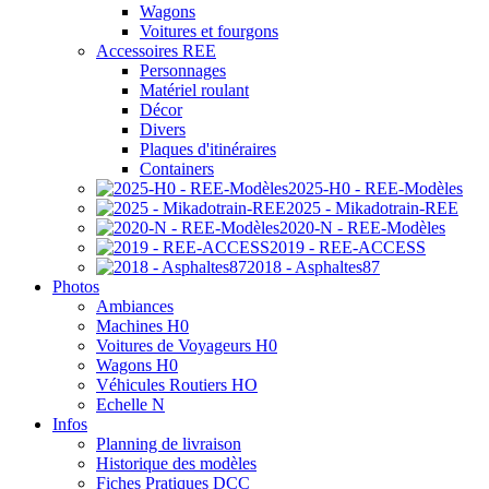
Wagons
Voitures et fourgons
Accessoires REE
Personnages
Matériel roulant
Décor
Divers
Plaques d'itinéraires
Containers
2025-H0 - REE-Modèles
2025 - Mikadotrain-REE
2020-N - REE-Modèles
2019 - REE-ACCESS
2018 - Asphaltes87
Photos
Ambiances
Machines H0
Voitures de Voyageurs H0
Wagons H0
Véhicules Routiers HO
Echelle N
Infos
Planning de livraison
Historique des modèles
Fiches Pratiques DCC