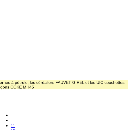
ernes à pétrole, les céréaliers FAUVET-GIREL et les UIC couchettes
 wagons COKE MH45
11