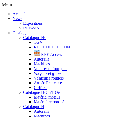
Menu
Accueil
News
Expositions
REE-MAG
Catalogue
Catalogue H0
TGV
REE COLLECTION
REE Access
Autorails
Machines
Voitures et fourgons
Wagons et grues
Véhicules routiers
Armée Française
Coffrets
Catalogue HOm/HOe
Matériel moteur
Matériel remorqué
Catalogue N
Autorails
Machines