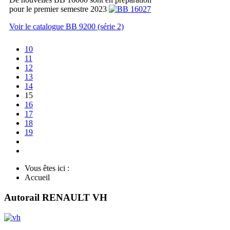
pour le premier semestre 2023
Voir le catalogue BB 9200 (série 2)
10
11
12
13
14
15
16
17
18
19
Vous êtes ici :
Accueil
Autorail RENAULT VH