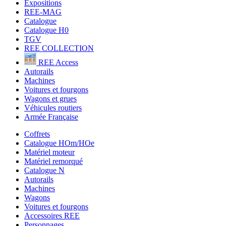
Expositions
REE-MAG
Catalogue
Catalogue H0
TGV
REE COLLECTION
REE Access
Autorails
Machines
Voitures et fourgons
Wagons et grues
Véhicules routiers
Armée Française
Coffrets
Catalogue HOm/HOe
Matériel moteur
Matériel remorqué
Catalogue N
Autorails
Machines
Wagons
Voitures et fourgons
Accessoires REE
Personnages