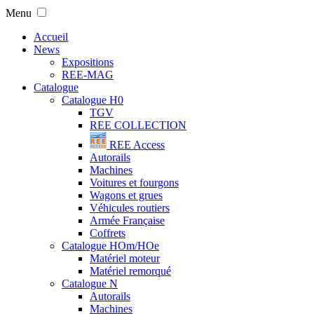
Menu
Accueil
News
Expositions
REE-MAG
Catalogue
Catalogue H0
TGV
REE COLLECTION
REE Access
Autorails
Machines
Voitures et fourgons
Wagons et grues
Véhicules routiers
Armée Française
Coffrets
Catalogue HOm/HOe
Matériel moteur
Matériel remorqué
Catalogue N
Autorails
Machines