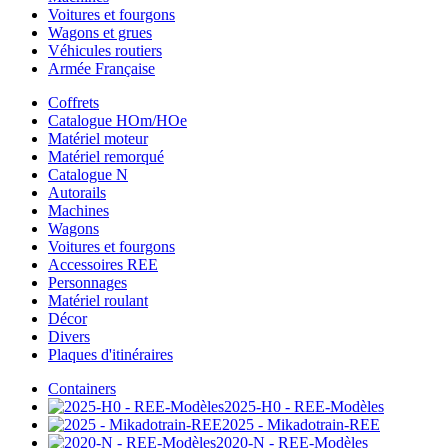
Voitures et fourgons
Wagons et grues
Véhicules routiers
Armée Française
Coffrets
Catalogue HOm/HOe
Matériel moteur
Matériel remorqué
Catalogue N
Autorails
Machines
Wagons
Voitures et fourgons
Accessoires REE
Personnages
Matériel roulant
Décor
Divers
Plaques d'itinéraires
Containers
2025-H0 - REE-Modèles
2025 - Mikadotrain-REE
2020-N - REE-Modèles