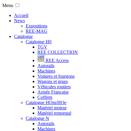
Menu
Accueil
News
Expositions
REE-MAG
Catalogue
Catalogue H0
TGV
REE COLLECTION
REE Access
Autorails
Machines
Voitures et fourgons
Wagons et grues
Véhicules routiers
Armée Française
Coffrets
Catalogue HOm/HOe
Matériel moteur
Matériel remorqué
Catalogue N
Autorails
Machines