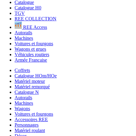
Catalogue
Catalogue H0
TGV
REE COLLECTION
REE Access
Autorails
Machines
Voitures et fourgons
Wagons et grues
Véhicules routiers
Armée Française
Coffrets
Catalogue HOm/HOe
Matériel moteur
Matériel remorqué
Catalogue N
Autorails
Machines
Wagons
Voitures et fourgons
Accessoires REE
Personnages
Matériel roulant
Décor