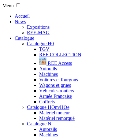
Menu
Accueil
News
Expositions
REE-MAG
Catalogue
Catalogue H0
TGV
REE COLLECTION
REE Access
Autorails
Machines
Voitures et fourgons
Wagons et grues
Véhicules routiers
Armée Française
Coffrets
Catalogue HOm/HOe
Matériel moteur
Matériel remorqué
Catalogue N
Autorails
Machines