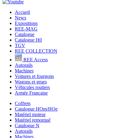
Accueil
News
Expositions
REE-MAG
Catalogue
Catalogue H0
TGV
REE COLLECTION
REE Access
Autorails
Machines
Voitures et fourgons
Wagons et grues
Véhicules routiers
Armée Française
Coffrets
Catalogue HOm/HOe
Matériel moteur
Matériel remorqué
Catalogue N
Autorails
Machines