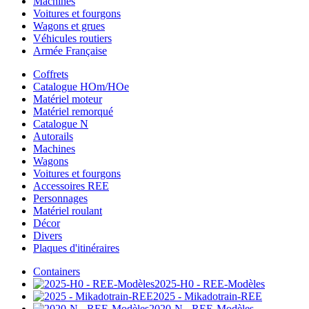
Machines
Voitures et fourgons
Wagons et grues
Véhicules routiers
Armée Française
Coffrets
Catalogue HOm/HOe
Matériel moteur
Matériel remorqué
Catalogue N
Autorails
Machines
Wagons
Voitures et fourgons
Accessoires REE
Personnages
Matériel roulant
Décor
Divers
Plaques d'itinéraires
Containers
2025-H0 - REE-Modèles
2025 - Mikadotrain-REE
2020-N - REE-Modèles