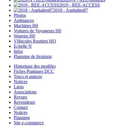
2019 - REE-ACCESS
2018 - Asphaltes87
Photos
Ambiances
Machines H0
Voitures de Voyageurs H0
Wagons H0
Véhicules Routiers HO
Echelle N
Infos
Planning de livraison
Historique des modèles
Fiches Pratiques DCC
Trucs et astuces
Notices
Liens
Associations
Revues
Revendeurs
Contact
Notices
Planning
Site e-commerce