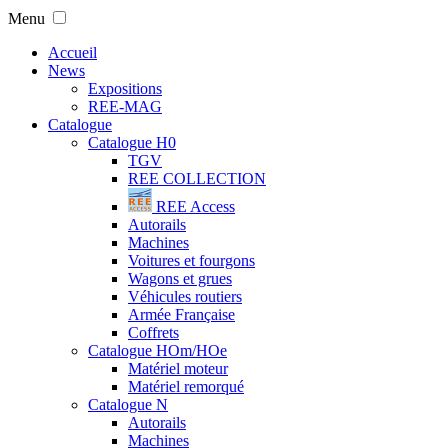
Menu
Accueil
News
Expositions
REE-MAG
Catalogue
Catalogue H0
TGV
REE COLLECTION
REE Access
Autorails
Machines
Voitures et fourgons
Wagons et grues
Véhicules routiers
Armée Française
Coffrets
Catalogue HOm/HOe
Matériel moteur
Matériel remorqué
Catalogue N
Autorails
Machines