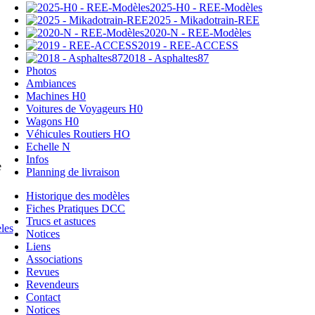
2025-H0 - REE-Modèles
2025 - Mikadotrain-REE
2020-N - REE-Modèles
2019 - REE-ACCESS
2018 - Asphaltes87
Photos
Ambiances
Machines H0
Voitures de Voyageurs H0
Wagons H0
Véhicules Routiers HO
Echelle N
Infos
e
Planning de livraison
Historique des modèles
Fiches Pratiques DCC
Trucs et astuces
Notices
Liens
Associations
Revues
Revendeurs
Contact
Notices