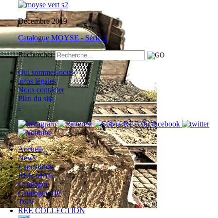
Décembre 2019
Catalogue MOYSE - Série 3
Rechercher
Qui sommes-nous
infos légales
Nous contacter
Plan du site
-
Accueil
News
Expositions
REE-MAG
Catalogue
Catalogue H0
sse
TGV
REE COLLECTION