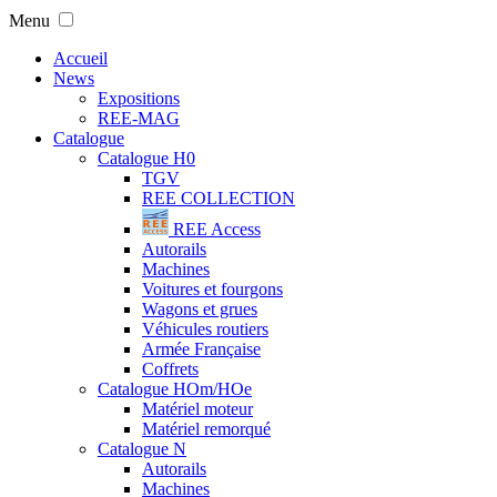
Menu
Accueil
News
Expositions
REE-MAG
Catalogue
Catalogue H0
TGV
REE COLLECTION
REE Access
Autorails
Machines
Voitures et fourgons
Wagons et grues
Véhicules routiers
Armée Française
Coffrets
Catalogue HOm/HOe
Matériel moteur
Matériel remorqué
Catalogue N
Autorails
Machines