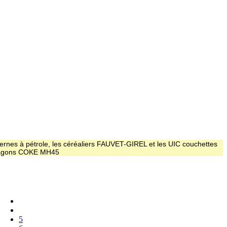
ernes à pétrole, les céréaliers FAUVET-GIREL et les UIC couchettes
 wagons COKE MH45
5