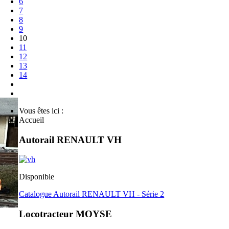
6
7
8
9
10
11
12
13
14
Vous êtes ici :
Accueil
Autorail RENAULT VH
Disponible
Catalogue Autorail RENAULT VH - Série 2
Locotracteur MOYSE