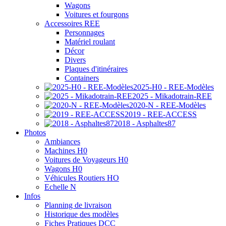
Wagons
Voitures et fourgons
Accessoires REE
Personnages
Matériel roulant
Décor
Divers
Plaques d'itinéraires
Containers
2025-H0 - REE-Modèles
2025 - Mikadotrain-REE
2020-N - REE-Modèles
2019 - REE-ACCESS
2018 - Asphaltes87
Photos
Ambiances
Machines H0
Voitures de Voyageurs H0
Wagons H0
Véhicules Routiers HO
Echelle N
Infos
Planning de livraison
Historique des modèles
Fiches Pratiques DCC