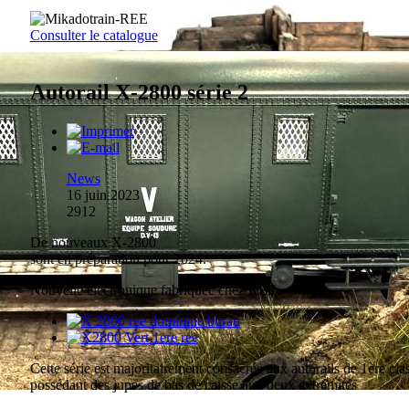
Consulter le catalogue
Autorail X-2800 série 2
News
16 juin 2023
2912
De nouveaux X-2800
sont en préparation pour 2024.
Nouvelle électronique fabriquée chez REE.
Cette série est majoritairement consacrée aux autorails de 1ère cla
possédant des jupes de bas de caisse aux deux extrémités