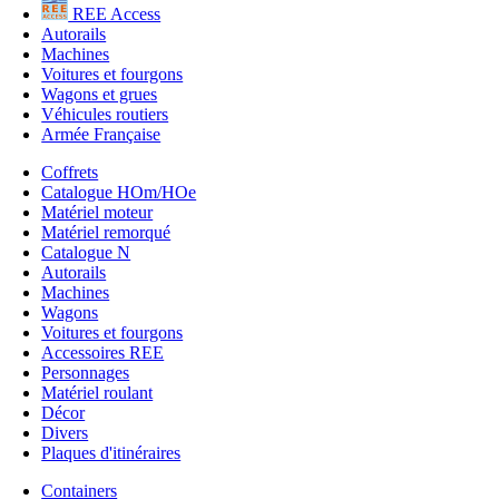
REE Access
Autorails
Machines
Voitures et fourgons
Wagons et grues
Véhicules routiers
Armée Française
Coffrets
Catalogue HOm/HOe
Matériel moteur
Matériel remorqué
Catalogue N
Autorails
Machines
Wagons
Voitures et fourgons
Accessoires REE
Personnages
Matériel roulant
Décor
Divers
Plaques d'itinéraires
Containers