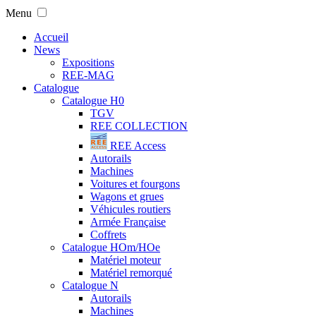
Menu
Accueil
News
Expositions
REE-MAG
Catalogue
Catalogue H0
TGV
REE COLLECTION
REE Access
Autorails
Machines
Voitures et fourgons
Wagons et grues
Véhicules routiers
Armée Française
Coffrets
Catalogue HOm/HOe
Matériel moteur
Matériel remorqué
Catalogue N
Autorails
Machines