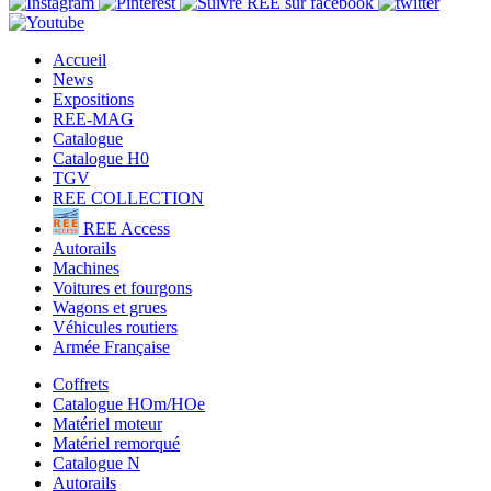
Accueil
News
Expositions
REE-MAG
Catalogue
Catalogue H0
TGV
REE COLLECTION
REE Access
Autorails
Machines
Voitures et fourgons
Wagons et grues
Véhicules routiers
Armée Française
Coffrets
Catalogue HOm/HOe
Matériel moteur
Matériel remorqué
Catalogue N
Autorails