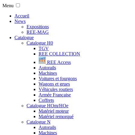
Menu
Accueil
News
Expositions
REE-MAG
Catalogue
Catalogue H0
TGV
REE COLLECTION
REE Access
Autorails
Machines
Voitures et fourgons
Wagons et grues
Véhicules routiers
Armée Française
Coffrets
Catalogue HOm/HOe
Matériel moteur
Matériel remorqué
Catalogue N
Autorails
Machines