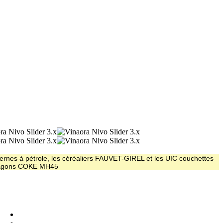
ernes à pétrole, les céréaliers FAUVET-GIREL et les UIC couchettes
 wagons COKE MH45