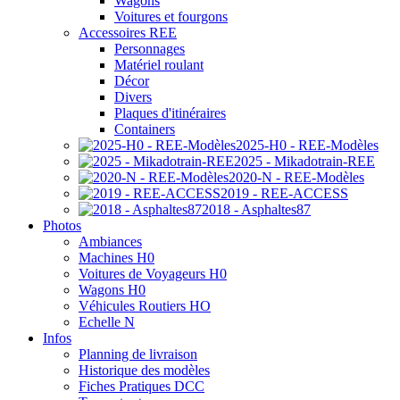
Wagons
Voitures et fourgons
Accessoires REE
Personnages
Matériel roulant
Décor
Divers
Plaques d'itinéraires
Containers
2025-H0 - REE-Modèles
2025 - Mikadotrain-REE
2020-N - REE-Modèles
2019 - REE-ACCESS
2018 - Asphaltes87
Photos
Ambiances
Machines H0
Voitures de Voyageurs H0
Wagons H0
Véhicules Routiers HO
Echelle N
Infos
Planning de livraison
Historique des modèles
Fiches Pratiques DCC