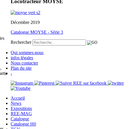
Locotracteur MOYSE
Décembre 2019
Catalogue MOYSE - Série 3
les
Rechercher
Qui sommes-nous
infos légales
Nous contacter
,
Plan du site
artie
-
Accueil
News
Expositions
REE-MAG
Catalogue
Catalogue H0
es