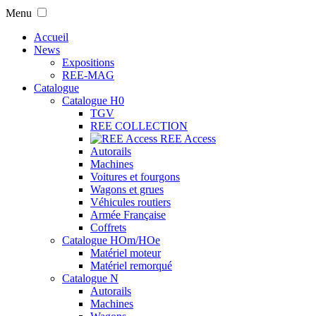
Menu
Accueil
News
Expositions
REE-MAG
Catalogue
Catalogue H0
TGV
REE COLLECTION
REE Access
Autorails
Machines
Voitures et fourgons
Wagons et grues
Véhicules routiers
Armée Française
Coffrets
Catalogue HOm/HOe
Matériel moteur
Matériel remorqué
Catalogue N
Autorails
Machines