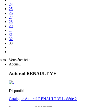
24
25
26
27
28
29
...
31
32
33
Vous êtes ici :
s et
Accueil
Autorail RENAULT VH
Disponible
Catalogue Autorail RENAULT VH - Série 2