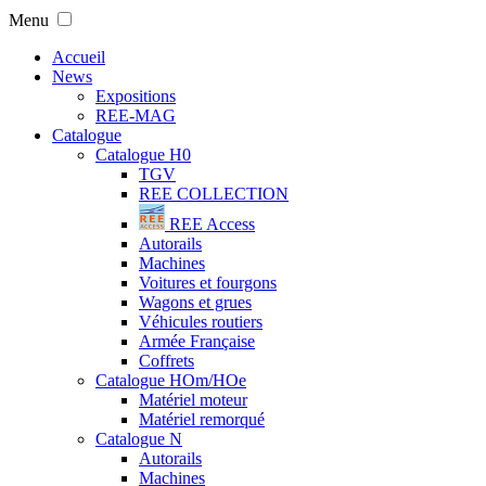
Menu
Accueil
News
Expositions
REE-MAG
Catalogue
Catalogue H0
TGV
REE COLLECTION
REE Access
Autorails
Machines
Voitures et fourgons
Wagons et grues
Véhicules routiers
Armée Française
Coffrets
Catalogue HOm/HOe
Matériel moteur
Matériel remorqué
Catalogue N
Autorails
Machines