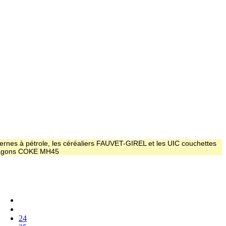
ernes à pétrole, les céréaliers FAUVET-GIREL et les UIC couchettes
 wagons COKE MH45
24