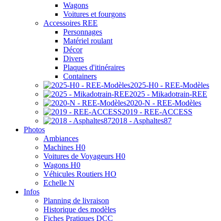
Wagons
Voitures et fourgons
Accessoires REE
Personnages
Matériel roulant
Décor
Divers
Plaques d'itinéraires
Containers
2025-H0 - REE-Modèles
2025 - Mikadotrain-REE
2020-N - REE-Modèles
2019 - REE-ACCESS
2018 - Asphaltes87
Photos
Ambiances
Machines H0
Voitures de Voyageurs H0
Wagons H0
Véhicules Routiers HO
Echelle N
Infos
Planning de livraison
Historique des modèles
Fiches Pratiques DCC