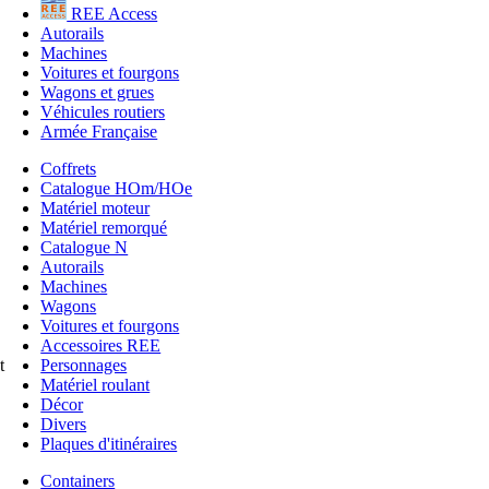
REE Access
Autorails
Machines
Voitures et fourgons
Wagons et grues
Véhicules routiers
Armée Française
Coffrets
Catalogue HOm/HOe
Matériel moteur
Matériel remorqué
Catalogue N
Autorails
Machines
Wagons
Voitures et fourgons
Accessoires REE
Personnages
t
Matériel roulant
Décor
Divers
Plaques d'itinéraires
Containers