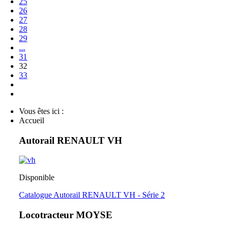
25
26
27
28
29
...
31
32
33
Vous êtes ici :
Accueil
Autorail RENAULT VH
Disponible
Catalogue Autorail RENAULT VH - Série 2
Locotracteur MOYSE