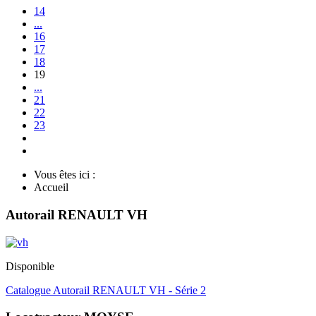
14
...
16
17
18
19
...
21
22
23
Vous êtes ici :
Accueil
Autorail RENAULT VH
Disponible
Catalogue Autorail RENAULT VH - Série 2