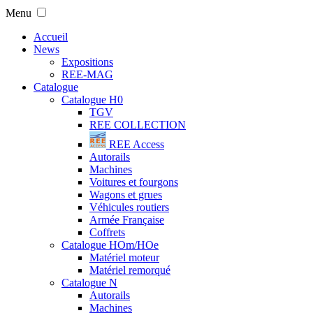
Menu
Accueil
News
Expositions
REE-MAG
Catalogue
Catalogue H0
TGV
REE COLLECTION
REE Access
Autorails
Machines
Voitures et fourgons
Wagons et grues
Véhicules routiers
Armée Française
Coffrets
Catalogue HOm/HOe
Matériel moteur
Matériel remorqué
Catalogue N
Autorails
Machines