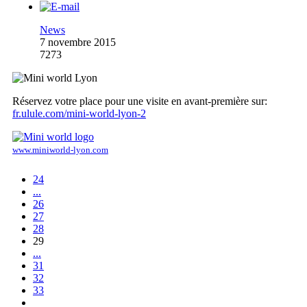
News
7 novembre 2015
7273
Réservez votre place pour une visite en avant-première sur:
fr.ulule.com/mini-world-lyon-2
www.miniworld-lyon.com
24
...
26
27
28
29
...
31
32
33