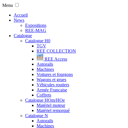
Menu
Accueil
News
Expositions
REE-MAG
Catalogue
Catalogue H0
TGV
REE COLLECTION
REE Access
Autorails
Machines
Voitures et fourgons
Wagons et grues
Véhicules routiers
Armée Française
Coffrets
Catalogue HOm/HOe
Matériel moteur
Matériel remorqué
Catalogue N
Autorails
Machines