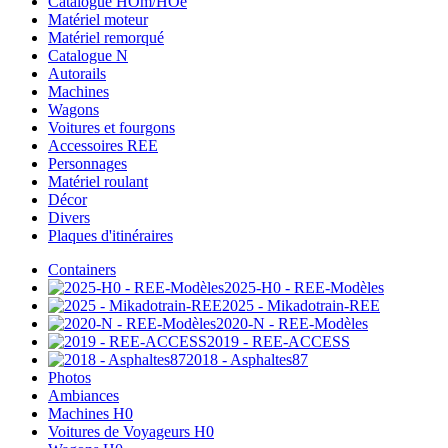
Catalogue HOm/HOe
Matériel moteur
Matériel remorqué
Catalogue N
Autorails
Machines
Wagons
Voitures et fourgons
Accessoires REE
Personnages
Matériel roulant
Décor
Divers
Plaques d'itinéraires
Containers
2025-H0 - REE-Modèles
2025 - Mikadotrain-REE
2020-N - REE-Modèles
2019 - REE-ACCESS
2018 - Asphaltes87
Photos
Ambiances
Machines H0
Voitures de Voyageurs H0