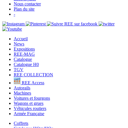
Nous contacter
Plan du site
-
Accueil
News
Expositions
REE-MAG
Catalogue
Catalogue H0
TGV
REE COLLECTION
REE Access
Autorails
Machines
Voitures et fourgons
Wagons et grues
Véhicules routiers
Armée Française
Coffrets