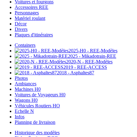
Voitures et fourgons
Accessoires REE
Personnages
Matériel roulant
Décor
Divers
Plaques d'itinéraires
Containers
2025-H0 - REE-Modèles
2025 - Mikadotrain-REE
2020-N - REE-Modèles
2019 - REE-ACCESS
2018 - Asphaltes87
Photos
Ambiances
Machines H0
Voitures de Voyageurs H0
Wagons H0
Véhicules Routiers HO
Echelle N
Infos
Planning de livraison
Historique des modèles