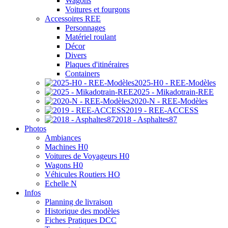
Wagons
Voitures et fourgons
Accessoires REE
Personnages
Matériel roulant
Décor
Divers
Plaques d'itinéraires
Containers
2025-H0 - REE-Modèles
2025 - Mikadotrain-REE
2020-N - REE-Modèles
2019 - REE-ACCESS
2018 - Asphaltes87
Photos
Ambiances
Machines H0
Voitures de Voyageurs H0
Wagons H0
Véhicules Routiers HO
Echelle N
Infos
Planning de livraison
Historique des modèles
Fiches Pratiques DCC