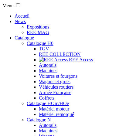
Menu
Accueil
News
Expositions
REE-MAG
Catalogue
Catalogue H0
TGV
REE COLLECTION
REE Access
Autorails
Machines
Voitures et fourgons
Wagons et grues
Véhicules routiers
Armée Française
Coffrets
Catalogue HOm/HOe
Matériel moteur
Matériel remorqué
Catalogue N
Autorails
Machines