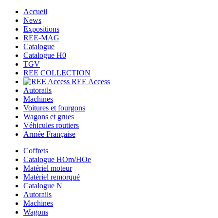
Accueil
News
Expositions
REE-MAG
Catalogue
Catalogue H0
TGV
REE COLLECTION
REE Access
Autorails
Machines
Voitures et fourgons
Wagons et grues
Véhicules routiers
Armée Française
Coffrets
Catalogue HOm/HOe
Matériel moteur
Matériel remorqué
Catalogue N
Autorails
Machines
Wagons