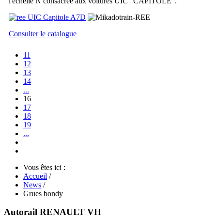
l'échelle N consacrée aux voitures UIC "CAPITOLE".
Consulter le catalogue
11
12
13
14
...
16
17
18
19
...
Vous êtes ici :
Accueil
/
News
/
Grues bondy
Autorail RENAULT VH