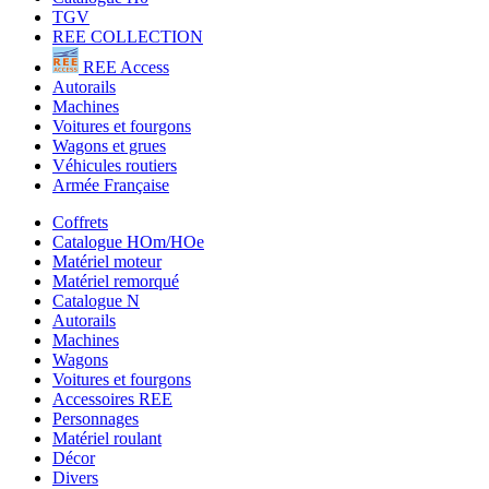
TGV
REE COLLECTION
REE Access
Autorails
Machines
Voitures et fourgons
Wagons et grues
Véhicules routiers
Armée Française
Coffrets
Catalogue HOm/HOe
Matériel moteur
Matériel remorqué
Catalogue N
Autorails
Machines
Wagons
Voitures et fourgons
Accessoires REE
Personnages
Matériel roulant
Décor
Divers