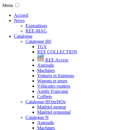
Menu
Accueil
News
Expositions
REE-MAG
Catalogue
Catalogue H0
TGV
REE COLLECTION
REE Access
Autorails
Machines
Voitures et fourgons
Wagons et grues
Véhicules routiers
Armée Française
Coffrets
Catalogue HOm/HOe
Matériel moteur
Matériel remorqué
Catalogue N
Autorails
Machines