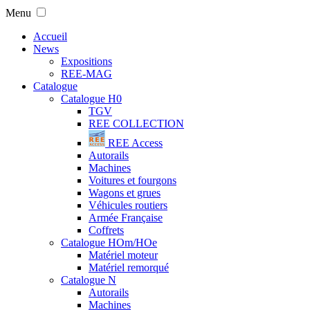
Menu
Accueil
News
Expositions
REE-MAG
Catalogue
Catalogue H0
TGV
REE COLLECTION
REE Access
Autorails
Machines
Voitures et fourgons
Wagons et grues
Véhicules routiers
Armée Française
Coffrets
Catalogue HOm/HOe
Matériel moteur
Matériel remorqué
Catalogue N
Autorails
Machines