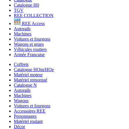
Catalogue H0
TGV
REE COLLECTION
REE Access
Autorails
Machines
Voitures et fourgons
Wagons et grues
Véhicules routiers
Armée Française
Coffrets
Catalogue HOm/HOe
Matériel moteur
Matériel remorqué
Catalogue N
Autorails
Machines
Wagons
Voitures et fourgons
Accessoires REE
Personnages
Matériel roulant
Décor