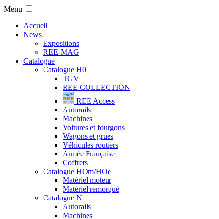
Menu
Accueil
News
Expositions
REE-MAG
Catalogue
Catalogue H0
TGV
REE COLLECTION
REE Access
Autorails
Machines
Voitures et fourgons
Wagons et grues
Véhicules routiers
Armée Française
Coffrets
Catalogue HOm/HOe
Matériel moteur
Matériel remorqué
Catalogue N
Autorails
Machines