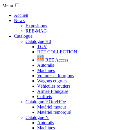
Menu
Accueil
News
Expositions
REE-MAG
Catalogue
Catalogue H0
TGV
REE COLLECTION
REE Access
Autorails
Machines
Voitures et fourgons
Wagons et grues
Véhicules routiers
Armée Française
Coffrets
Catalogue HOm/HOe
Matériel moteur
Matériel remorqué
Catalogue N
Autorails
Machines