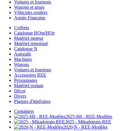
Voitures et fourgons
Wagons et grues
Véhicules routiers
Armée Française
Coffrets
Catalogue HOm/HOe
Matériel moteur
Matériel remorqué
Catalogue N
Autorails
Machines
Wagons
Voitures et fourgons
Accessoires REE
Personnages
Matériel roulant
Décor
Divers
Plaques d'itinéraires
Containers
2025-H0 - REE-Modèles
2025 - Mikadotrain-REE
2020-N - REE-Modèles