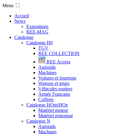
Menu
Accueil
News
Expositions
REE-MAG
Catalogue
Catalogue H0
TGV
REE COLLECTION
REE Access
Autorails
Machines
Voitures et fourgons
Wagons et grues
Véhicules routiers
Armée Française
Coffrets
Catalogue HOm/HOe
Matériel moteur
Matériel remorqué
Catalogue N
Autorails
Machines