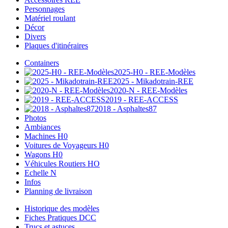
Personnages
Matériel roulant
Décor
Divers
Plaques d'itinéraires
Containers
2025-H0 - REE-Modèles
2025 - Mikadotrain-REE
2020-N - REE-Modèles
2019 - REE-ACCESS
2018 - Asphaltes87
Photos
Ambiances
Machines H0
Voitures de Voyageurs H0
Wagons H0
Véhicules Routiers HO
Echelle N
Infos
Planning de livraison
Historique des modèles
Fiches Pratiques DCC
Trucs et astuces