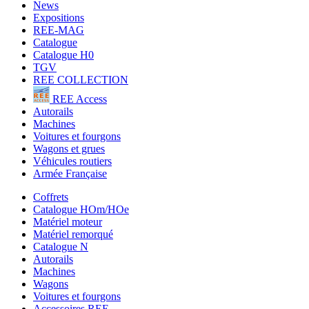
News
Expositions
REE-MAG
Catalogue
Catalogue H0
TGV
REE COLLECTION
REE Access
Autorails
Machines
Voitures et fourgons
Wagons et grues
Véhicules routiers
Armée Française
Coffrets
Catalogue HOm/HOe
Matériel moteur
Matériel remorqué
Catalogue N
Autorails
Machines
Wagons
Voitures et fourgons
Accessoires REE