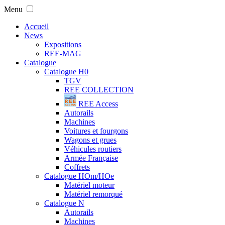
Menu
Accueil
News
Expositions
REE-MAG
Catalogue
Catalogue H0
TGV
REE COLLECTION
REE Access
Autorails
Machines
Voitures et fourgons
Wagons et grues
Véhicules routiers
Armée Française
Coffrets
Catalogue HOm/HOe
Matériel moteur
Matériel remorqué
Catalogue N
Autorails
Machines